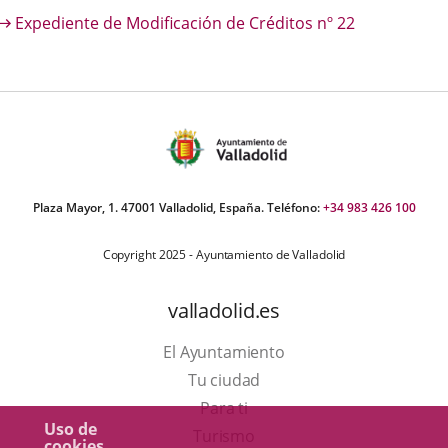
escripción
Expediente de Modificación de Créditos nº 22
una
una
una
aplicación
aplicación
aplica
externa.
externa.
extern
Plaza Mayor, 1. 47001 Valladolid, España. Teléfono:
+34 983 426 100
Copyright 2025 - Ayuntamiento de Valladolid
valladolid.es
El Ayuntamiento
Tu ciudad
Para ti
Uso de
Este
Turismo
cookies