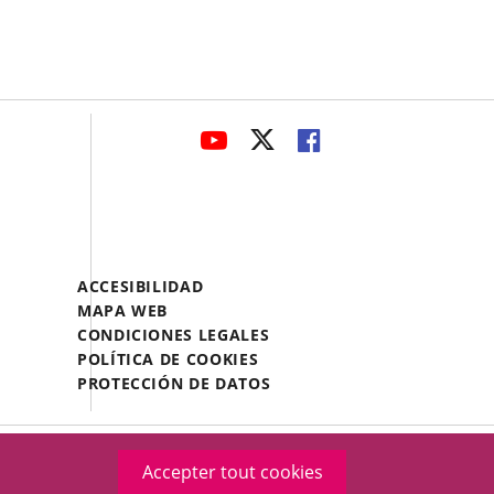
avaHeaderSocial
ENLACE
ENLACE
ENLACE
A
A
A
UNA
UNA
UNA
APLICACIÓN
APLICACIÓN
APLICACIÓN
EXTERNA.
EXTERNA.
EXTERNA.
Menú
ACCESIBILIDAD
Legal
MAPA WEB
Footer
CONDICIONES LEGALES
POLÍTICA DE COOKIES
PROTECCIÓN DE DATOS
Accepter tout cookies