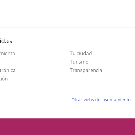
id.es
amiento
Tu ciudad
Este
Turismo
Enlace
enlace
trónica
Transparencia
a
se
ción
una
abrirá
aplicación
en
Otras webs del ayuntamiento
externa.
una
ventana
nueva.