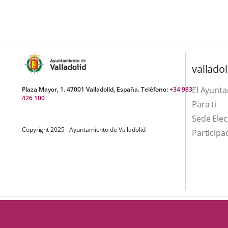
aplicación
aplicación
una
externa.
externa.
aplicación
externa.
valladol
El Ayunt
Plaza Mayor, 1. 47001 Valladolid, España. Teléfono:
+34 983
426 100
Para ti
Sede Elec
Copyright 2025 - Ayuntamiento de Valladolid
Participa