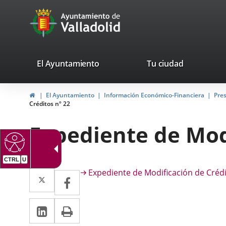
Portal
Saltar al contenido
avaTop
Web
del
Ayuntamiento
valladolid.es
El Ayuntamiento
Tu ciudad
de
Inicio
El Ayuntamiento
Información Económico-Financiera
Pre
Valladolid
Créditos nº 22
Expediente de Modi
Descripción
Twitter
Enlace
Expediente de Modificación de Crédi
Facebook
Enlace
a
a
LinkedIn
Enlace
Imprimir
una
una
a