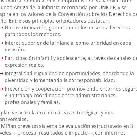
l IV Plan se enmarca en el compromiso de Valladolid como
Ciudad Amiga de la Infancia’ reconocida por UNICEF, y se
nspira en los valores de la Convención sobre los Derechos d
iño. Entre sus principios orientadores destacan:
No discriminación, garantizando los mismos derechos
para todos los menores.
Interés superior de la infancia, como prioridad en cada
decisión.
Participación infantil y adolescente, a través de canales d
expresión reales.
Integralidad e igualdad de oportunidades, abordando la
diversidad y fomentando la corresponsabilidad.
Prevención y cooperación, promoviendo entornos segur
y un trabajo coordinado entre administraciones,
profesionales y familias.
 plan se articula en cinco áreas estratégicas y dos
ransversales.
l IV Plan prevé un sistema de evaluación estructurado en 3
iveles —proceso, resultados e impacto—, con informes