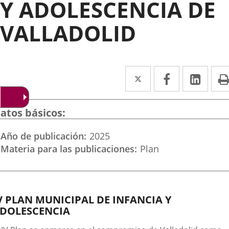
Y ADOLESCENCIA DE
VALLADOLID
Twitter
Enlace
Facebook
Enlace
Link
Enla
a
a
a
una
una
una
atos básicos
aplicación
aplicación
aplic
Año de publicación
2025
externa.
externa.
exte
Materia para las publicaciones
Plan
escripción
V PLAN MUNICIPAL DE INFANCIA Y
DOLESCENCIA