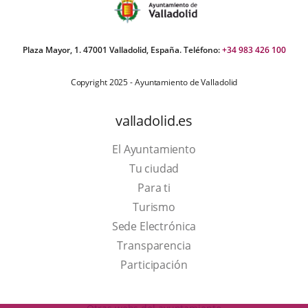
Plaza Mayor, 1. 47001 Valladolid, España. Teléfono:
+34 983 426 100
Copyright 2025 - Ayuntamiento de Valladolid
valladolid.es
El Ayuntamiento
Tu ciudad
Para ti
This
Turismo
link
Link
Sede Electrónica
will
to
Transparencia
open
external
Participación
in
application.
a