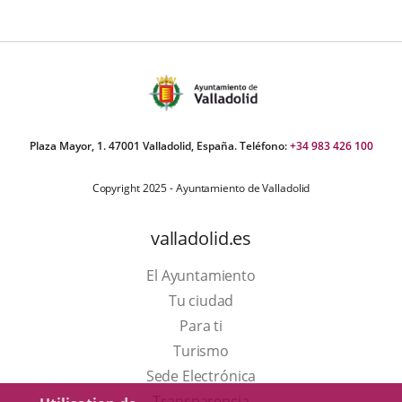
úmero
e
apositivas:
Plaza Mayor, 1. 47001 Valladolid, España. Teléfono:
+34 983 426 100
Copyright 2025 - Ayuntamiento de Valladolid
valladolid.es
El Ayuntamiento
Tu ciudad
Para ti
Este
Turismo
enlace
Enlace
Sede Electrónica
se
a
Transparencia