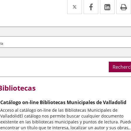
Twitter
Enlace
Facebook
Enlace
Linke
Enlace
I
a
a
a
cherche
ère
una
una
una
ral
aplicación
aplicación
aplica
externa.
externa.
extern
ía
Recherc
Bibliotecas
Catálogo on-line Bibliotecas Municipales de Valladolid
Acceso al catálogo on-line de las Bibliotecas Municipales de
ValladolidEl catálogo nos permite buscar cualquier documento
existente en las bibliotecas municipales y puntos de lectura. Pued
encontrar un título que te interesa, localizar un autor y sus obras,..