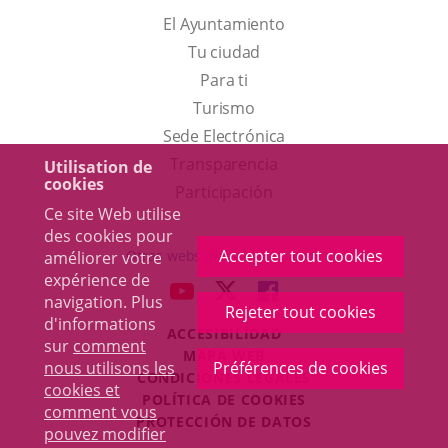
El Ayuntamiento
Tu ciudad
Para ti
Este
Turismo
enlace
Enlace
Sede Electrónica
se
a
Transparencia
Utilisation de
cookies
abrirá
una
Participación
Ce site Web utilise
en
aplicación
des cookies pour
una
externa.
Accepter tout cookies
Otras webs del ayuntamiento
améliorer votre
ventana
expérience de
aderSocial
ENLACE
ENLACE
ENLACE
navigation. Plus
nueva.
Rejeter tout cookies
A
A
A
d'informations
ACCESIBILIDAD
UNA
UNA
UNA
sur
comment
MAPA WEB
APLICACIÓN
APLICACIÓN
APLICACIÓN
nous utilisons les
Préférences de cookies
r
CONDICIONES LEGALES
EXTERNA.
EXTERNA.
EXTERNA.
cookies et
POLÍTICA DE COOKIES
comment vous
PROTECCIÓN DE DATOS
pouvez modifier
Toggl