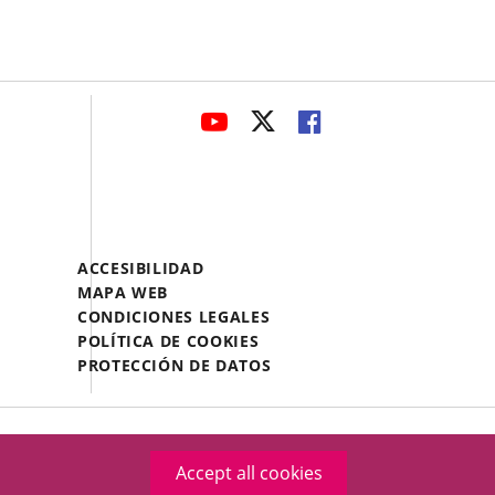
avaHeaderSocial
LINK
LINK
LINK
TO
TO
TO
EXTERNAL
EXTERNAL
EXTERNAL
APPLICATION.
APPLICATION.
APPLICATION.
Menú
ACCESIBILIDAD
Legal
MAPA WEB
Footer
CONDICIONES LEGALES
POLÍTICA DE COOKIES
PROTECCIÓN DE DATOS
Accept all cookies