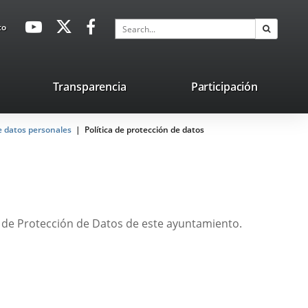
avaHeaderSocial
Link
Link
Link
Search
to
Search
to
to
to
external
external
external
application.
application.
application.
nk
Transparencia
Participación
ternal
e datos personales
plication.
Política de protección de datos
a de Protección de Datos de este ayuntamiento.