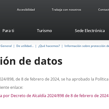
Accesibilidad
Trabaja con nosotros
Contac
This
Li
Para ti
Turismo
Sede Electrónica
link
to
will
ex
 General
De utilidad...
¿Qué hacemos?
open
Información sobre protección d
ap
in
ción de datos
a
pop-
up
window.
24/898, de 8 de febrero de 2024, se ha aprobado la Polític
iente enlace:
a por Decreto de Alcaldía 2024/898 de 8 de febrero de 2024