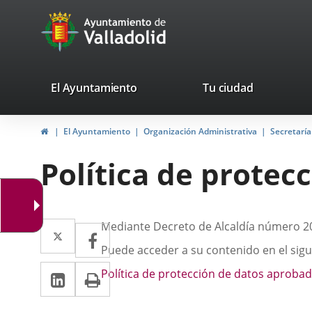
Portal
Jump to content
avaTop
Web
del
Ayuntamiento
valladolid.es
El Ayuntamiento
Tu ciudad
de
Home
El Ayuntamiento
Organización Administrativa
Secretaría
Valladolid
Política de protec
Descripción
Twitter
Enlace
Mediante Decreto de Alcaldía número 20
Facebook
Enlace
a
Puede acceder a su contenido en el sigu
a
Linkedin
Enlace
Print
una
Política de protección de datos aprobad
una
a
aplicación
aplicación