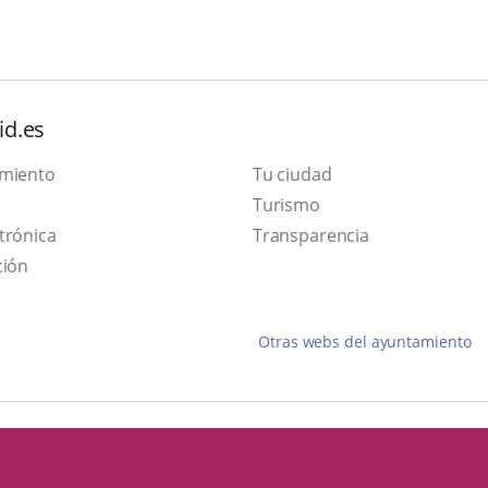
id.es
amiento
Tu ciudad
This
Turismo
Link
link
trónica
Transparencia
to
will
ción
external
open
application.
in
Otras webs del ayuntamiento
a
pop-
up
window.