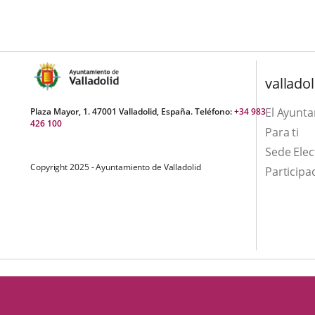
una
externa.
externa.
aplicación
externa.
valladol
El Ayunt
Plaza Mayor, 1. 47001 Valladolid, España. Teléfono:
+34 983
426 100
Para ti
Sede Elec
Copyright 2025 - Ayuntamiento de Valladolid
Participa