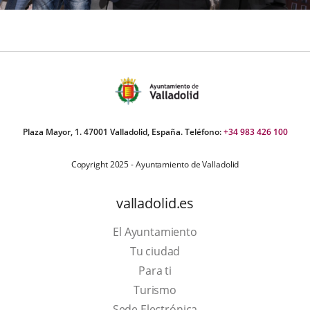
Plaza Mayor, 1. 47001 Valladolid, España. Teléfono:
+34 983 426 100
Copyright 2025 - Ayuntamiento de Valladolid
valladolid.es
El Ayuntamiento
Tu ciudad
Para ti
Este
Turismo
enlace
Enlace
Sede Electrónica