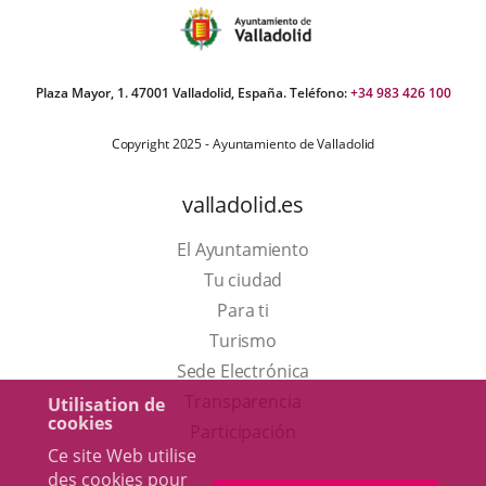
Plaza Mayor, 1. 47001 Valladolid, España. Teléfono:
+34 983 426 100
Copyright 2025 - Ayuntamiento de Valladolid
valladolid.es
El Ayuntamiento
Tu ciudad
Para ti
Este
Turismo
enlace
Enlace
Sede Electrónica
se
a
Transparencia
Utilisation de
cookies
abrirá
una
Participación
Ce site Web utilise
en
aplicación
des cookies pour