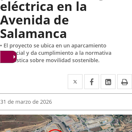
eléctrica en la
Avenida de
Salamanca
• El proyecto se ubica en un aparcamiento
comercial y da cumplimiento a la normativa
urbanística sobre movilidad sostenible.
Twitter
Enlace
Facebook
Enlace
Linke
Enlace
I
a
a
a
una
una
una
Fecha
31 de marzo de 2026
de
aplicación
aplicación
aplica
la
noticia
externa.
externa.
extern