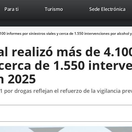
Este
En
Para ti
Turismo
Sede Electrónica
Accesibilidad
Trabaja con nosotros
Contac
enlace
a
se
un
abrirá
apl
.100 informes por siniestros viales y cerca de 1.550 intervenciones por alcohol 
en
ext
una
al realizó más de 4.1
ventana
nueva.
 cerca de 1.550 inter
n 2025
por drogas reflejan el refuerzo de la vigilancia pre