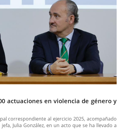
300 actuaciones en violencia de género y
cipal correspondiente al ejercicio 2025, acompañado
efa, Julia González, en un acto que se ha llevado a