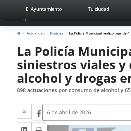
Portal
Saltar al contenido
valladolid.es
El Ayuntamiento
Tu ciudad
avaTop
Web
del
Inicio
Actualidad
Noticias
La Policía Municipal realizó más de 4
Ayuntamiento
La Policía Municip
de
siniestros viales y
Valladolid
alcohol y drogas e
898 actuaciones por consumo de alcohol y 651 
Twitter
Enlace
Facebook
Enlace
Fecha
6 de abril de 2026
de
a
a
la
LinkedIn
Enlace
Imprimir
una
noticia
una