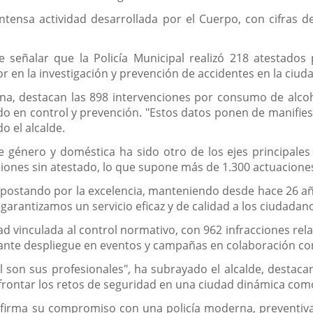
intensa actividad desarrollada por el Cuerpo, con cifras d
 señalar que la Policía Municipal realizó 218 atestados 
r en la investigación y prevención de accidentes en la ciud
na, destacan las 898 intervenciones por consumo de alcoh
nido en control y prevención. "Estos datos ponen de manif
o el alcalde.
de género y doméstica ha sido otro de los ejes principale
nciones sin atestado, lo que supone más de 1.300 actuacione
apostando por la excelencia, manteniendo desde hace 26 año
antizamos un servicio eficaz y de calidad a los ciudadano
d vinculada al control normativo, con 962 infracciones re
ante despliegue en eventos y campañas en colaboración con 
al son sus profesionales", ha subrayado el alcalde, destaca
frontar los retos de seguridad en una ciudad dinámica como
firma su compromiso con una policía moderna, preventiva y