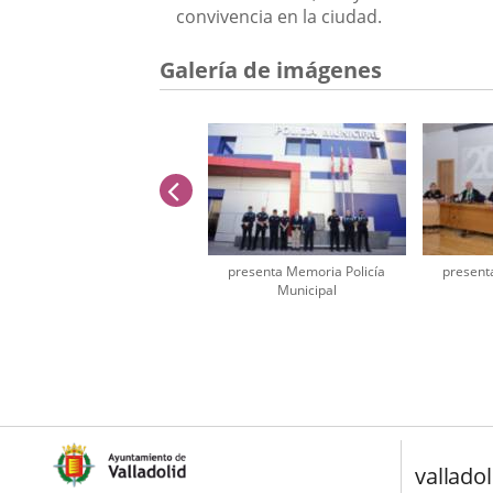
convivencia en la ciudad.
Galería de imágenes
anterior
presenta Memoria Policía
present
Municipal
Número
de
diapositivas:
3
valladol