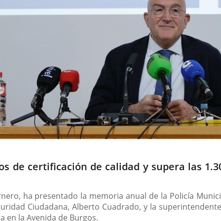
s de certificación de calidad y supera las 1.
 Carnero, ha presentado la memoria anual de la Policía Muni
guridad Ciudadana, Alberto Cuadrado, y la superintendente j
ra en la Avenida de Burgos.