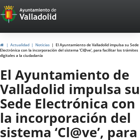
Portal
Jump to content
Web
del
Ayuntamiento
Home
Actualidad
Noticias
El Ayuntamiento de Valladolid impulsa su Sede
Electrónica con la incorporación del sistema ‘Cl@ve’, para facilitar los trámites
de
digitales a la ciudadanía
Valladolid
El Ayuntamiento de
Valladolid impulsa su
Sede Electrónica con
la incorporación del
sistema ‘Cl@ve’, para