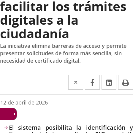
facilitar los trámites
digitales a la
ciudadanía
La iniciativa elimina barreras de acceso y permite
presentar solicitudes de forma más sencilla, sin
necesidad de certificado digital.
Twitter
Enlace
Facebook
Enlace
Linked
Enlace
P
a
a
a
una
una
una
Fecha
12 de abril de 2026
de
aplicación
aplicación
aplica
la
noticia
externa.
externa.
extern
Descripción
El sistema posibilita la identificación y