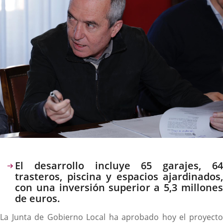
Descripción
El desarrollo incluye 65 garajes, 64
trasteros, piscina y espacios ajardinados,
con una inversión superior a 5,3 millones
de euros.
La Junta de Gobierno Local ha aprobado hoy el proyecto