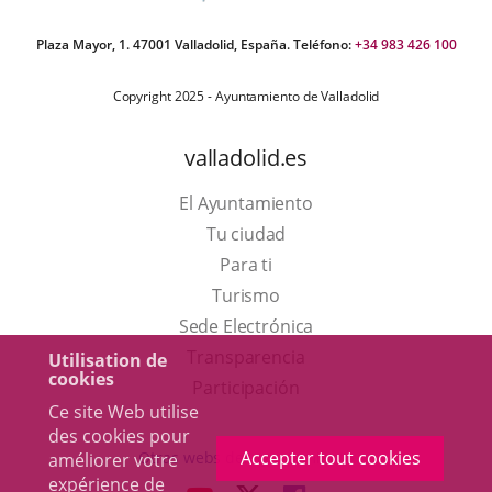
Plaza Mayor, 1. 47001 Valladolid, España. Teléfono:
+34 983 426 100
Copyright 2025 - Ayuntamiento de Valladolid
valladolid.es
El Ayuntamiento
Tu ciudad
Para ti
Este
Turismo
enlace
Enlace
Sede Electrónica
se
a
Transparencia
Utilisation de
cookies
abrirá
una
Participación
Ce site Web utilise
en
aplicación
des cookies pour
una
externa.
Accepter tout cookies
Otras webs del ayuntamiento
améliorer votre
ventana
expérience de