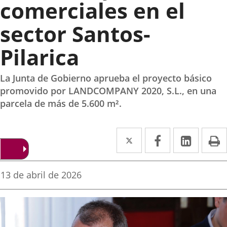
comerciales en el
sector Santos-
Pilarica
La Junta de Gobierno aprueba el proyecto básico
promovido por LANDCOMPANY 2020, S.L., en una
parcela de más de 5.600 m².
Twitter
Enlace
Facebook
Enlace
Linke
Enlace
I
a
a
a
una
una
una
Fecha
13 de abril de 2026
de
aplicación
aplicación
aplica
la
noticia
externa.
externa.
extern