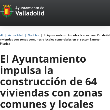
Portal
Saltar al contenido
Web
del
Ayuntamiento
Inicio
Actualidad
Noticias
El Ayuntamiento impulsa la construcción de 64
viviendas con zonas comunes y locales comerciales en el sector Santos-
de
Pilarica
Valladolid
El Ayuntamiento
impulsa la
construcción de 64
viviendas con zonas
comunes y locales