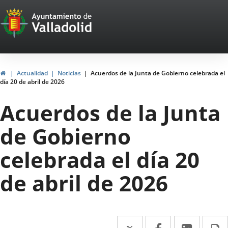
Portal
Jump to content
Web
del
Ayuntamiento
Home
Actualidad
Noticias
Acuerdos de la Junta de Gobierno celebrada el
día 20 de abril de 2026
de
Acuerdos de la Junta
Valladolid
de Gobierno
celebrada el día 20
de abril de 2026
Twitter
Enlace
Facebook
Enlace
Linked
Enlace
P