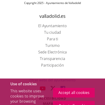
Copyright 2025 - Ayuntamiento de Valladolid
valladolid.es
El Ayuntamiento
Tu ciudad
Para ti
This
Turismo
link
Link
Sede Electrónica
will
to
Transparencia
open
external
Participación
in
application.
a
Otras webs del ayuntamiento
Use of cookies
pop-
aderSocial
LINK
LINK
LINK
This website uses
up
Accept all cookies
TO
TO
TO
cookies to improve
window.
ACCESIBILIDAD
EXTERNAL
EXTERNAL
EXTERNAL
your browsing
MAPA WEB