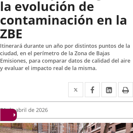
la evolución de
contaminación en la
ZBE
Itinerará durante un año por distintos puntos de la
ciudad, en el perímetro de la Zona de Bajas
Emisiones, para comparar datos de calidad del aire
y evaluar el impacto real de la misma.
Twitter
Enlace
Facebook
Enlace
Linked
Enlace
P
a
a
a
una
una
una
Fecha
21 de abril de 2026
de
aplicación
aplicación
aplica
la
noticia
externa.
externa.
extern