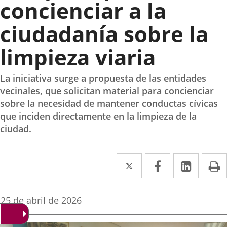
concienciar a la
ciudadanía sobre la
limpieza viaria
La iniciativa surge a propuesta de las entidades
vecinales, que solicitan material para concienciar
sobre la necesidad de mantener conductas cívicas
que inciden directamente en la limpieza de la
ciudad.
Twitter
Enlace
Facebook
Enlace
Linked
Enlace
P
a
a
a
una
una
una
Fecha
25 de abril de 2026
de
aplicación
aplicación
aplica
la