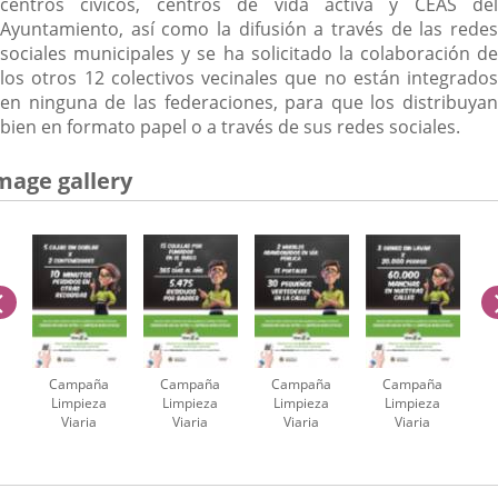
centros cívicos, centros de vida activa y CEAS del
Ayuntamiento, así como la difusión a través de las redes
sociales municipales y se ha solicitado la colaboración de
los otros 12 colectivos vecinales que no están integrados
en ninguna de las federaciones, para que los distribuyan
bien en formato papel o a través de sus redes sociales.
mage gallery
previus
Campaña
Campaña
Campaña
Campaña
Limpieza
Limpieza
Limpieza
Limpieza
Viaria
Viaria
Viaria
Viaria
cartel
cartel
cartel
cartel
umber
cajas
colillas
enseres
orines
cartón
iders:
r