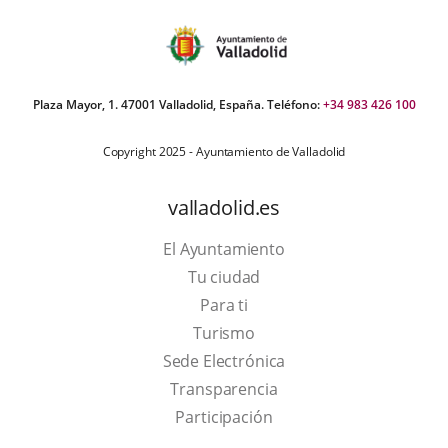
Plaza Mayor, 1. 47001 Valladolid, España. Teléfono:
+34 983 426 100
Copyright 2025 - Ayuntamiento de Valladolid
valladolid.es
El Ayuntamiento
Tu ciudad
Para ti
This
Turismo
link
Link
Sede Electrónica
will
to
Transparencia
open
external
Participación
in
application.