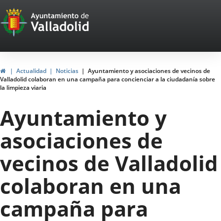
Portal
Jump to content
Web
del
Ayuntamiento
Home
Actualidad
Noticias
Ayuntamiento y asociaciones de vecinos de
Valladolid colaboran en una campaña para concienciar a la ciudadanía sobre
de
la limpieza viaria
Valladolid
Ayuntamiento y
asociaciones de
vecinos de Valladolid
colaboran en una
campaña para