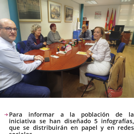
noticia
externa.
externa.
extern
Descripción
Para informar a la población de la
iniciativa se han diseñado 5 infografías,
que se distribuirán en papel y en redes