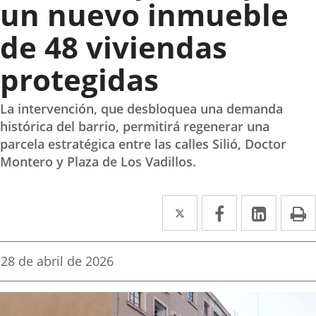
un nuevo inmueble
de 48 viviendas
protegidas
La intervención, que desbloquea una demanda
histórica del barrio, permitirá regenerar una
parcela estratégica entre las calles Silió, Doctor
Montero y Plaza de Los Vadillos.
Twitter
Enlace
Facebook
Enlace
Linke
Enlace
I
a
a
a
una
una
una
Fecha
28 de abril de 2026
de
aplicación
aplicación
aplica
la
noticia
externa.
externa.
extern