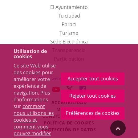
El Ayuntamiento
Tu ciudad
Para ti
Este
Turismo
enlace
Enlace
Sede Electrónica
se
a
Transparencia
Utilisation de
cookies
abrirá
una
Participación
Ce site Web utilise
en
aplicación
des cookies pour
una
externa.
Accepter tout cookies
Otras webs del ayuntamiento
améliorer votre
ventana
expérience de
aderSocial
ENLACE
ENLACE
ENLACE
navigation. Plus
nueva.
Rejeter tout cookies
A
A
A
d'informations
ACCESIBILIDAD
UNA
UNA
UNA
sur
comment
MAPA WEB
APLICACIÓN
APLICACIÓN
APLICACIÓN
nous utilisons les
Préférences de cookies
r
CONDICIONES LEGALES
EXTERNA.
EXTERNA.
EXTERNA.
cookies et
POLÍTICA DE COOKIES
comment vous
"Volver
PROTECCIÓN DE DATOS
pouvez modifier
Toggl