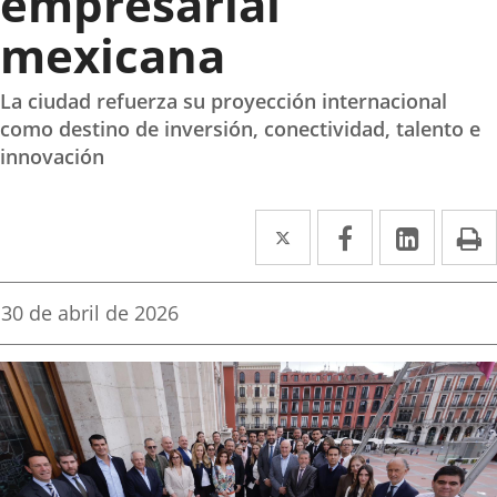
empresarial
mexicana
La ciudad refuerza su proyección internacional
como destino de inversión, conectividad, talento e
innovación
Twitter
Enlace
Facebook
Enlace
Linked
Enlace
P
a
a
a
una
una
una
Fecha
30 de abril de 2026
de
aplicación
aplicación
aplica
la
noticia
externa.
externa.
extern