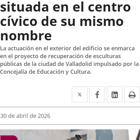
situada en el centro
cívico de su mismo
nombre
La actuación en el exterior del edificio se enmarca
en el proyecto de recuperación de esculturas
públicas de la ciudad de Valladolid impulsado por la
Concejalía de Educación y Cultura.
Twitter
Enlace
Facebook
Enlace
Linke
Enlace
I
a
a
a
una
una
una
Fecha
30 de abril de 2026
de
aplicación
aplicación
aplica
la
noticia
externa.
externa.
extern