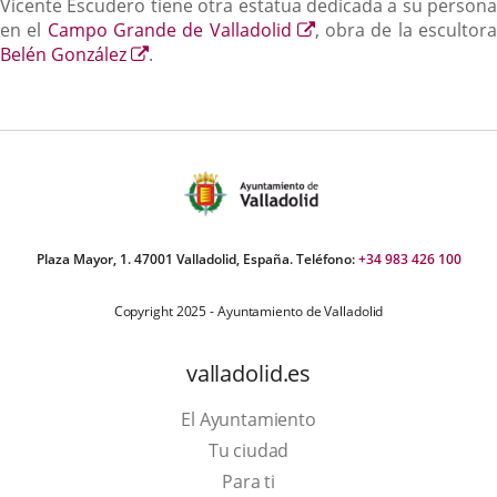
Vicente Escudero tiene otra estatua dedicada a su persona
Enlace
en el
Campo Grande de Valladolid
, obra de la escultor
Enlace
a
Belén González
.
a
una
una
aplicación
aplicación
externa.
externa.
Plaza Mayor, 1. 47001 Valladolid, España. Teléfono:
+34 983 426 100
Copyright 2025 - Ayuntamiento de Valladolid
valladolid.es
El Ayuntamiento
Tu ciudad
Para ti