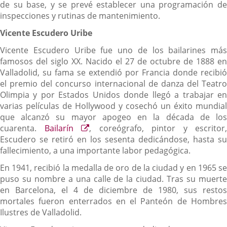
de su base, y se prevé establecer una programación de
inspecciones y rutinas de mantenimiento.
Vicente Escudero Uribe
Vicente Escudero Uribe fue uno de los bailarines más
famosos del siglo XX. Nacido el 27 de octubre de 1888 en
Valladolid, su fama se extendió por Francia donde recibió
el premio del concurso internacional de danza del Teatro
Olimpia y por Estados Unidos donde llegó a trabajar en
varias películas de Hollywood y cosechó un éxito mundial
que alcanzó su mayor apogeo en la década de los
Enlace
cuarenta.
Bailarín
, coreógrafo, pintor y escritor,
a
Escudero se retiró en los sesenta dedicándose, hasta su
una
fallecimiento, a una importante labor pedagógica.
aplicación
En 1941, recibió la medalla de oro de la ciudad y en 1965 se
externa.
puso su nombre a una calle de la ciudad. Tras su muerte
en Barcelona, el 4 de diciembre de 1980, sus restos
mortales fueron enterrados en el Panteón de Hombres
Ilustres de Valladolid.