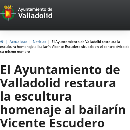
Portal
Saltar al contenido
Web
del
Ayuntamiento
Inicio
Actualidad
Noticias
El Ayuntamiento de Valladolid restaura la
escultura homenaje al bailarín Vicente Escudero situada en el centro cívico de
de
su mismo nombre
Valladolid
El Ayuntamiento de
Valladolid restaura
la escultura
homenaje al bailarín
Vicente Escudero