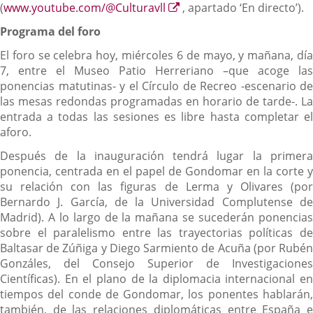
Enlace
(
www.youtube.com/@Culturavll
, apartado ‘En directo’).
a
Programa del foro
una
aplicación
El foro se celebra hoy, miércoles 6 de mayo, y mañana, día
externa.
7, entre el Museo Patio Herreriano –que acoge las
ponencias matutinas- y el Círculo de Recreo -escenario de
las mesas redondas programadas en horario de tarde-. La
entrada a todas las sesiones es libre hasta completar el
aforo.
Después de la inauguración tendrá lugar la primera
ponencia, centrada en el papel de Gondomar en la corte y
su relación con las figuras de Lerma y Olivares (por
Bernardo J. García, de la Universidad Complutense de
Madrid). A lo largo de la mañana se sucederán ponencias
sobre el paralelismo entre las trayectorias políticas de
Baltasar de Zúñiga y Diego Sarmiento de Acuña (por Rubén
Gonzáles, del Consejo Superior de Investigaciones
Científicas). En el plano de la diplomacia internacional en
tiempos del conde de Gondomar, los ponentes hablarán,
también, de las relaciones diplomáticas entre España e