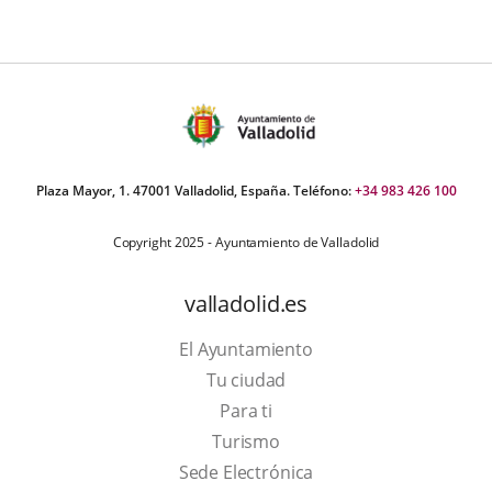
Plaza Mayor, 1. 47001 Valladolid, España. Teléfono:
+34 983 426 100
Copyright 2025 - Ayuntamiento de Valladolid
valladolid.es
El Ayuntamiento
Tu ciudad
Para ti
This
Turismo
link
Link
Sede Electrónica