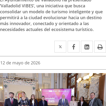
‘Valladolid VIBES’, una iniciativa que busca
consolidar un modelo de turismo inteligente y que
permitirá a la ciudad evolucionar hacia un destino
más innovador, conectado y orientado a las
necesidades actuales del ecosistema turístico.
Twitter
Enlace
Facebook
Enlace
Linke
Enlace
I
a
a
a
una
una
una
Fecha
12 de mayo de 2026
de
aplicación
aplicación
aplica
la
noticia
externa.
externa.
extern