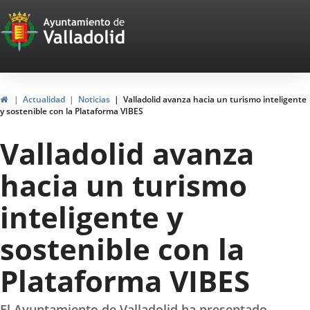
Portal
Saltar al contenido
Web
del
Ayuntamiento
Inicio
Actualidad
Noticias
Valladolid avanza hacia un turismo inteligente
y sostenible con la Plataforma VIBES
de
Valladolid avanza
Valladolid
hacia un turismo
inteligente y
sostenible con la
Plataforma VIBES
El Ayuntamiento de Valladolid ha presentado