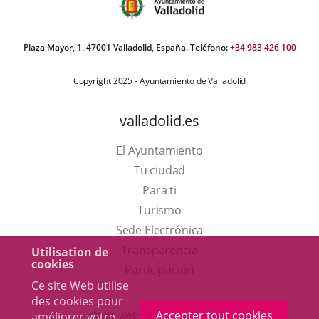
Plaza Mayor, 1. 47001 Valladolid, España. Teléfono:
+34 983 426 100
Copyright 2025 - Ayuntamiento de Valladolid
valladolid.es
El Ayuntamiento
Tu ciudad
Para ti
Este
Turismo
enlace
Enlace
Sede Electrónica
se
a
Transparencia
Utilisation de
cookies
abrirá
una
Participación
Ce site Web utilise
en
aplicación
des cookies pour
una
externa.
Accepter tout cookies
Otras webs del ayuntamiento
améliorer votre