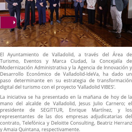
Descripción
El Ayuntamiento de Valladolid, a través del Área de
Turismo, Eventos y Marca Ciudad, la Concejalía de
Modernización Administrativa y la Agencia de Innovación y
Desarrollo Económico de Valladolid-IdeVa, ha dado un
paso determinante en su estrategia de transformación
digital del turismo con el proyecto ‘Valladolid VIBES’.
La iniciativa se ha presentado en la mañana de hoy de la
mano del alcalde de Valladolid, Jesus Julio Carnero; el
presidente de SEGITTUR, Enrique Martínez, y los
representantes de las dos empresas adjudicatarias del
contrato, Telefónica y Deloitte Consulting, Beatriz Herranz
y Amaia Quintana, respectivamente.