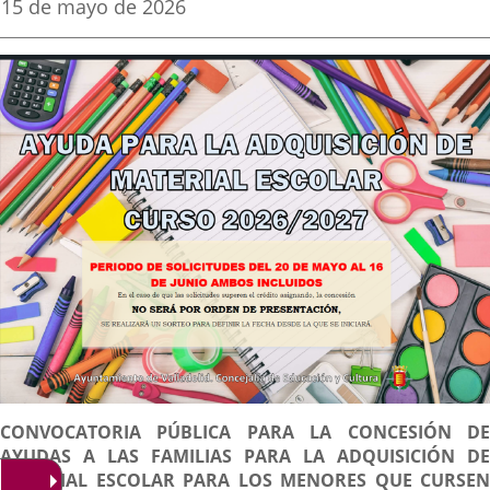
Fecha
15 de mayo de 2026
de
aplicación
aplicación
aplica
la
noticia
externa.
externa.
extern
Descripción
CONVOCATORIA PÚBLICA PARA LA CONCESIÓN DE
AYUDAS A LAS FAMILIAS PARA LA ADQUISICIÓN DE
MATERIAL ESCOLAR PARA LOS MENORES QUE CURSEN