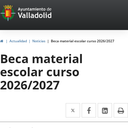
Portal
Saltar al contenido
Web
del
Ayuntamiento
Inicio
Actualidad
Noticias
Beca material escolar curso 2026/2027
de
Beca material
Valladolid
escolar curso
2026/2027
Twitter
Enlace
Facebook
Enlace
Linke
Enlace
I
a
a
a
una
una
una