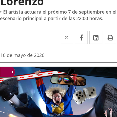
Lorenzo
• El artista actuará el próximo 7 de septiembre en el
escenario principal a partir de las 22:00 horas.
Twitter
Enlace
Facebook
Enlace
Linke
Enlace
I
a
a
a
una
una
una
Fecha
16 de mayo de 2026
de
aplicación
aplicación
aplica
la
noticia
externa.
externa.
extern