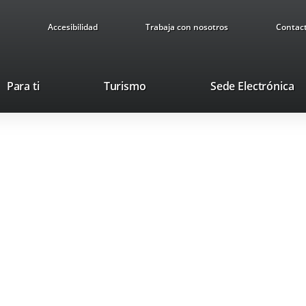
Accesibilidad
Trabaja con nosotros
Contac
Este
En
Para ti
Turismo
Sede Electrónica
enlace
a
se
u
abrirá
ap
en
ex
una
ventana
nueva.