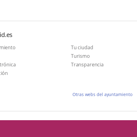
id.es
amiento
Tu ciudad
Este
Turismo
Enlace
enlace
trónica
Transparencia
a
se
ción
una
abrirá
aplicación
en
Otras webs del ayuntamiento
externa.
una
ventana
nueva.