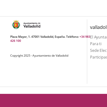
una
externa.
externa.
aplicación
externa.
valladol
El Ayunt
Plaza Mayor, 1. 47001 Valladolid, España. Teléfono:
+34 983
426 100
Para ti
Sede Elec
Copyright 2025 - Ayuntamiento de Valladolid
Participa