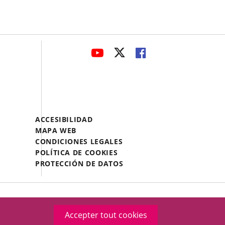
avaHeaderSocial
ENLACE
ENLACE
ENLACE
A
A
A
UNA
UNA
UNA
APLICACIÓN
APLICACIÓN
APLICACIÓN
EXTERNA.
EXTERNA.
EXTERNA.
Menú
ACCESIBILIDAD
Legal
MAPA WEB
Footer
CONDICIONES LEGALES
POLÍTICA DE COOKIES
PROTECCIÓN DE DATOS
Accepter tout cookies