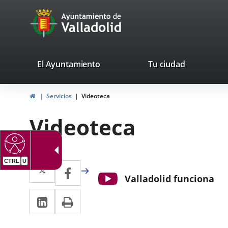
Portal
Saltar al contenido
avaTop
Web
del
Ayuntamiento
valladolid.es
El Ayuntamiento
Tu ciudad
de
Inicio
Servicios
Videoteca
Valladolid
Videoteca
Twitter
Enlace
CTRL
U
Facebook
Enlace
Valladolid funciona
a
a
LinkedIn
Enlace
Imprimir
una
una
a
aplicación
aplicación