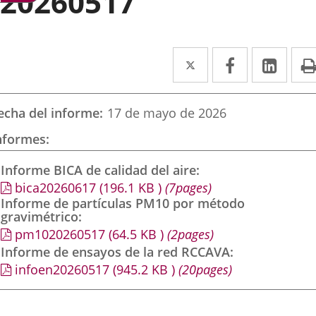
20260517
Twitter
Enlace
Facebook
Enlace
Link
Enla
a
a
a
una
una
una
echa del informe
17 de mayo de 2026
aplicación
aplicación
aplic
nformes
externa.
externa.
exte
Informe BICA de calidad del aire
bica20260617
(196.1
KB
)
(7pages)
Informe de partículas PM10 por método
gravimétrico
pm1020260517
(64.5
KB
)
(2pages)
Informe de ensayos de la red RCCAVA
infoen20260517
(945.2
KB
)
(20pages)