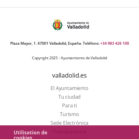
Plaza Mayor, 1. 47001 Valladolid, España. Teléfono:
+34 983 426 100
Copyright 2025 - Ayuntamiento de Valladolid
valladolid.es
El Ayuntamiento
Tu ciudad
Para ti
Este
Turismo
enlace
Enlace
Sede Electrónica
se
a
Transparencia
Utilisation de
cookies