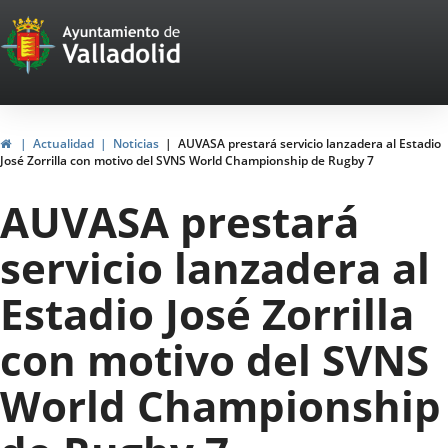
Portal
Saltar al contenido
Web
del
Ayuntamiento
Inicio
Actualidad
Noticias
AUVASA prestará servicio lanzadera al Estadio
José Zorrilla con motivo del SVNS World Championship de Rugby 7
de
AUVASA prestará
Valladolid
servicio lanzadera al
Estadio José Zorrilla
con motivo del SVNS
World Championship