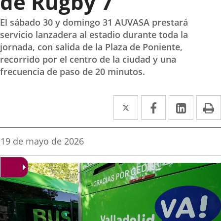
de Rugby 7
El sábado 30 y domingo 31 AUVASA prestará
servicio lanzadera al estadio durante toda la
jornada, con salida de la Plaza de Poniente,
recorrido por el centro de la ciudad y una
frecuencia de paso de 20 minutos.
Twitter
Enlace
Facebook
Enlace
Linke
Enlace
I
a
a
a
una
una
una
Fecha
19 de mayo de 2026
de
aplicación
aplicación
aplica
la
noticia
externa.
externa.
extern