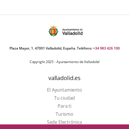
úmero
e
apositivas:
Plaza Mayor, 1. 47001 Valladolid, España. Teléfono:
+34 983 426 100
Copyright 2025 - Ayuntamiento de Valladolid
valladolid.es
El Ayuntamiento
Tu ciudad
Para ti
Este
Turismo
enlace
Enlace
Sede Electrónica