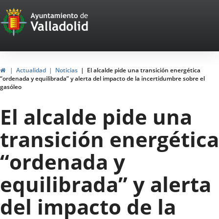
Portal
Saltar al contenido
Web
del
Ayuntamiento
Inicio
Actualidad
Noticias
El alcalde pide una transición energética
“ordenada y equilibrada” y alerta del impacto de la incertidumbre sobre el
de
gasóleo
Valladolid
El alcalde pide una
transición energética
“ordenada y
equilibrada” y alerta
del impacto de la