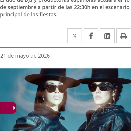
de septiembre a partir de las 22:30h en el escenario
principal de las fiestas.
Twitter
Enlace
Facebook
Enlace
Linke
Enlace
I
a
a
a
una
una
una
Fecha
21 de mayo de 2026
de
aplicación
aplicación
aplica
la
noticia
externa.
externa.
extern