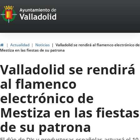
Portal
Saltar al contenido
Web
del
Ayuntamiento
Inicio
Actualidad
Noticias
Valladolid se rendirá al flamenco electrónico de
Mestiza en las fiestas de su patrona
de
Valladolid se rendirá
Valladolid
al flamenco
electrónico de
Mestiza en las fiestas
de su patrona
El dúo de DJs y productoras españolas actuará el 10