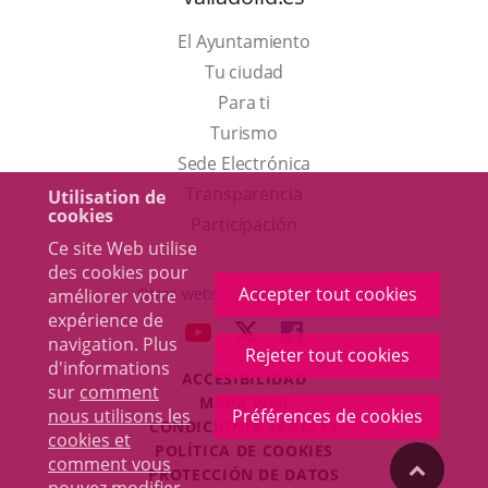
El Ayuntamiento
Tu ciudad
Para ti
Este
Turismo
enlace
Enlace
Sede Electrónica
se
a
Transparencia
Utilisation de
cookies
abrirá
una
Participación
Ce site Web utilise
en
aplicación
des cookies pour
una
externa.
Accepter tout cookies
Otras webs del ayuntamiento
améliorer votre
ventana
expérience de
aderSocial
ENLACE
ENLACE
ENLACE
navigation. Plus
nueva.
Rejeter tout cookies
A
A
A
d'informations
ACCESIBILIDAD
UNA
UNA
UNA
sur
comment
MAPA WEB
APLICACIÓN
APLICACIÓN
APLICACIÓN
nous utilisons les
Préférences de cookies
r
CONDICIONES LEGALES
EXTERNA.
EXTERNA.
EXTERNA.
cookies et
POLÍTICA DE COOKIES
comment vous
"Volver
PROTECCIÓN DE DATOS