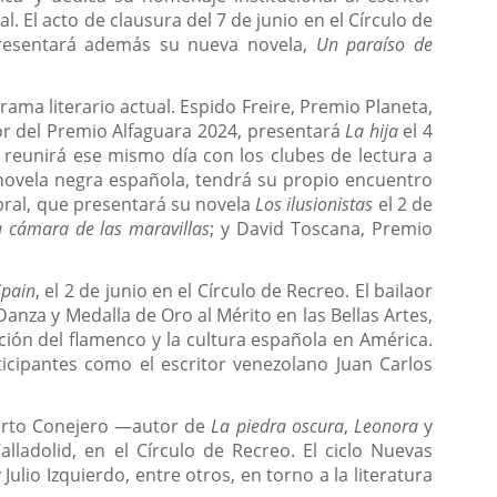
. El acto de clausura del 7 de junio en el Círculo de
presentará además su nueva novela,
Un paraíso de
ma literario actual. Espido Freire, Premio Planeta,
or del Premio Alfaguara 2024, presentará
La hija
el 4
 reunirá ese mismo día con los clubes de lectura a
 novela negra española, tendrá su propio encuentro
bral, que presentará su novela
Los ilusionistas
el 2 de
 cámara de las maravillas
; y David Toscana, Premio
Spain
, el 2 de junio en el Círculo de Recreo. El bailaor
anza y Medalla de Oro al Mérito en las Bellas Artes,
ción del flamenco y la cultura española en América.
icipantes como el escritor venezolano Juan Carlos
berto Conejero —autor de
La piedra oscura
,
Leonora
y
lladolid, en el Círculo de Recreo. El ciclo Nuevas
ulio Izquierdo, entre otros, en torno a la literatura