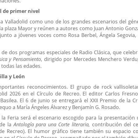
maciones.
 de primer nivel
a a Valladolid como uno de los grandes escenarios del gé
e la plaza Mayor y reúnen a autores como Juan Antonio Gonz
junto a jóvenes voces como Rosa Berbel, Ángela Segovia,
de dos programas especiales de Radio Clásica, que celebra s
ica y Pensamiento
, dirigido por Mercedes Menchero Verdugo
 todas las edades.
illa y León
portantes reconocimientos. El grupo de rock vallisoleta
olid 2026 en el Círculo de Recreo. El editor Carlos Fresno
Basilea. El 6 de junio se entregará el XXII Premio de la Cr
aequo a María Ángeles Álvarez y Benjamín G. Rosado.
, la Feria será el escenario escogido para la presentación 
 de la
Antología para una Corte literaria,
contribución del ce
e Recreo). El humor gráfico tiene también su espacio con
io en el Círculo de Recreo, acompañado por el también dibuj