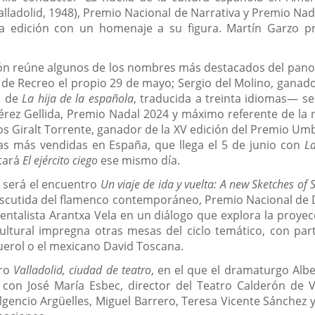
lladolid, 1948), Premio Nacional de Narrativa y Premio Nadal
ta edición con un homenaje a su figura. Martín Garzo 
ón reúne algunos de los nombres más destacados del panora
o de Recreo el propio 29 de mayo; Sergio del Molino, ganad
a de
La hija de la española
, traducida a treinta idiomas— se
Pérez Gellida, Premio Nadal 2024 y máximo referente de la
os Giralt Torrente, ganador de la XV edición del Premio Um
ras más vendidas en España, que llega el 5 de junio con
La
ntará
El ejército ciego
ese mismo día.
 será el encuentro
Un viaje de ida y vuelta: A new Sketches of 
indiscutida del flamenco contemporáneo, Premio Nacional de D
ntalista Arantxa Vela en un diálogo que explora la proyec
ltural impregna otras mesas del ciclo temático, con part
guerol o el mexicano David Toscana.
tro
Valladolid, ciudad de teatro
, en el que el dramaturgo Al
con José María Esbec, director del Teatro Calderón de Va
gencio Argüelles, Miguel Barrero, Teresa Vicente Sánchez y J