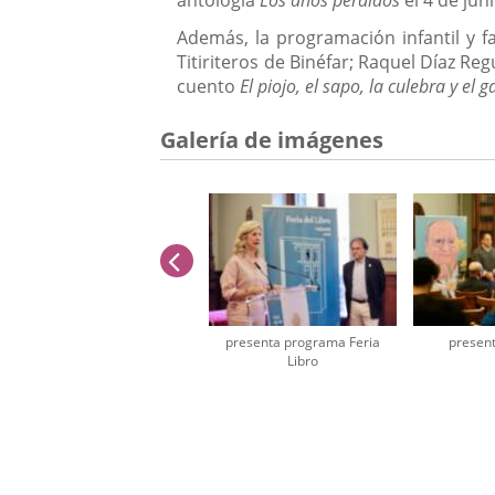
Además, la programación infantil y f
Titiriteros de Binéfar; Raquel Díaz Reg
cuento
El piojo, el sapo, la culebra y el g
Galería de imágenes
anterior
presenta programa Feria
present
Libro
Número
de
diapositivas:
2