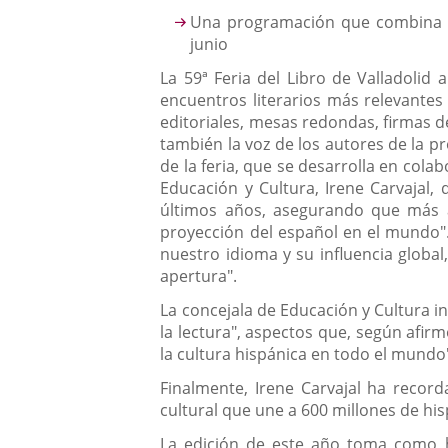
Descripción
Una programación que combina nar
junio
La 59ª Feria del Libro de Valladoli
encuentros literarios más relevantes 
editoriales, mesas redondas, firmas de 
también la voz de los autores de la pro
de la feria, que se desarrolla en cola
Educación y Cultura, Irene Carvajal, 
últimos años, asegurando que más al
proyección del español en el mundo". 
nuestro idioma y su influencia globa
apertura".
La concejala de Educación y Cultura in
la lectura", aspectos que, según afirmó
la cultura hispánica en todo el mundo
Finalmente, Irene Carvajal ha recor
cultural que une a 600 millones de hi
La edición de este año toma como hi