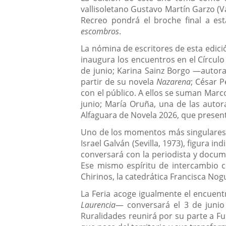
vallisoletano Gustavo Martín Garzo (Va
Recreo pondrá el broche final a es
escombros
.
La nómina de escritores de esta edici
inaugura los encuentros en el Círcul
de junio; Karina Sainz Borgo —autor
partir de su novela
Nazarena
; César 
con el público. A ellos se suman Marc
junio; María Oruña, una de las auto
Alfaguara de Novela 2026, que prese
Uno de los momentos más singulares
Israel Galván (Sevilla, 1973), figura 
conversará con la periodista y docume
Ese mismo espíritu de intercambio cu
Chirinos, la catedrática Francisca No
La Feria acoge igualmente el encuen
Laurencia
— conversará el 3 de junio 
Ruralidades reunirá por su parte a Ful