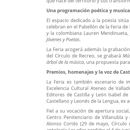
que nace del territorio y sus transfor
Una programación poética y musical
El espacio dedicado a la poesía sitú
celebran en el Pabellón de la Feria d
y la colombiana Lauren Mendinueta, 
Jóvenes y Poetas
.
La Feria acogerá además la grabación 
del Círculo de Recreo, se grabará
Mús
árbol de la música
, una propuesta para
Premios, homenajes y la voz de Cast
La Feria es también escenario de im
Excelencia Cultural Ateneo de Vallad
Editores de Castilla y León Isabel de 
Castellano y Leonés de la Lengua, ex 
Fiel a su vocación de apertura social
Centro Penitenciario de Villanubla y
Alonso Cortés (29 de mayo, Círculo d
antología
Los años perdidos
el 4 de jun