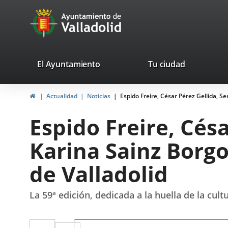
Portal
Saltar al contenido
avaTop
Web
del
Ayuntamiento
valladolid.es
El Ayuntamiento
Tu ciudad
de
Inicio
Actualidad
Noticias
Espido Freire, César Pérez Gellida, Se
Valladolid
Espido Freire, Césa
Karina Sainz Borgo,
de Valladolid
La 59ª edición, dedicada a la huella de la cu
Twitter
Enlace