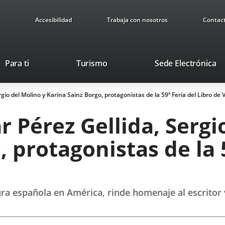
Accesibilidad
Trabaja con nosotros
Contac
Este
En
Para ti
Turismo
Sede Electrónica
enlace
a
se
u
rgio del Molino y Karina Sainz Borgo, protagonistas de la 59ª Feria del Libro de V
abrirá
ap
en
ex
r Pérez Gellida, Sergi
una
ventana
 protagonistas de la 5
nueva.
ltura española en América, rinde homenaje al escrito