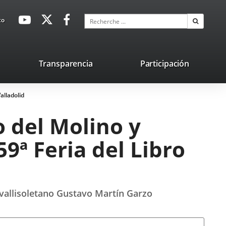
avaHeaderSocial
Enlace
Enlace
Enlace
Recherche
to
Recherch
a
a
a
una
una
una
aplicación
aplicación
aplicación
lace
Transparencia
Participación
externa.
externa.
externa.
na
alladolid
licación
terna.
o del Molino y
9ª Feria del Libro
r vallisoletano Gustavo Martín Garzo