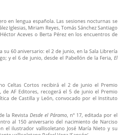
nero en lengua española. Las sesiones nocturnas se
ález Iglesias, Miriam Reyes, Tomás Sánchez Santiago
 Héctor Aceves o Berta Pérez en los encuentros de
u 60 aniversario: el 2 de junio, en la Sala Librería
; y el 6 de junio, desde el Pabellón de la Feria,
El
no Celtas Cortos recibirá el 2 de junio el Premio
, de AF Editores, recogerá el 5 de junio el Premio
ítica de Castilla y León, convocado por el Instituto
de la Revista
Desde el Páramo
, nº 17, editada por el
ntro al 150 aniversario del nacimiento de Narciso
 el ilustrador vallisoletano José María Nieto y su
ante vallisoletano Rafael Vega ‘Sansón’.