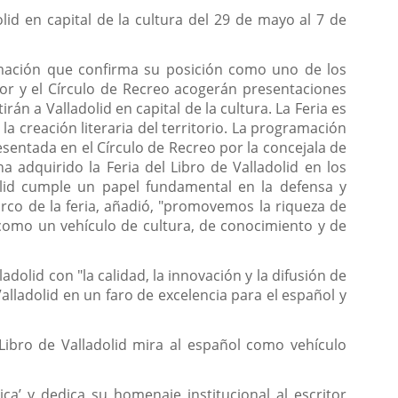
id en capital de la cultura del 29 de mayo al 7 de
amación que confirma su posición como uno de los
ayor y el Círculo de Recreo acogerán presentaciones
rán a Valladolid en capital de la cultura. La Feria es
 la creación literaria del territorio. La programación
esentada en el Círculo de Recreo por la concejala de
a adquirido la Feria del Libro de Valladolid en los
olid cumple un papel fundamental en la defensa y
arco de la feria, añadió, "promovemos la riqueza de
 como un vehículo de cultura, de conocimiento y de
dolid con "la calidad, la innovación y la difusión de
 Valladolid en un faro de excelencia para el español y
Libro de Valladolid mira al español como vehículo
a’ y dedica su homenaje institucional al escritor