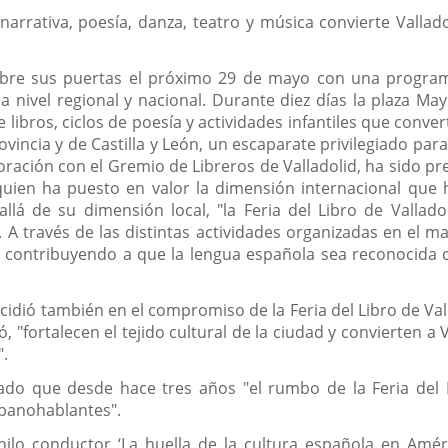
rativa, poesía, danza, teatro y música convierte Valladol
d abre sus puertas el próximo 29 de mayo con una progr
a nivel regional y nacional. Durante diez días la plaza M
libros, ciclos de poesía y actividades infantiles que converti
vincia y de Castilla y León, un escaparate privilegiado para
boración con el Gremio de Libreros de Valladolid, ha sido pr
quien ha puesto en valor la dimensión internacional que h
lá de su dimensión local, "la Feria del Libro de Vallad
A través de las distintas actividades organizadas en el m
l, contribuyendo a que la lengua española sea reconocida
cidió también en el compromiso de la Feria del Libro de Valla
, "fortalecen el tejido cultural de la ciudad y convierten a
".
dado que desde hace tres años "el rumbo de la Feria del 
spanohablantes".
lo conductor ‘La huella de la cultura española en Améric