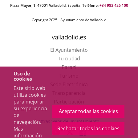
Plaza Mayor, 1. 47001 Valladolid, España. Teléfono:
+34 983 426 100
Copyright 2025 - Ayuntamiento de Valladolid
valladolid.es
El Ayuntamiento
Tu ciudad
Para ti
Uso de
Este
Turismo
cookies
enlace
Enlace
Sede Electrónica
Este sitio web
se
a
Transparencia
utiliza cookies
abrirá
una
para mejorar
Participación
su experiencia
en
aplicación
Aceptar todas las cookies
de
una
externa.
Otras webs del ayuntamiento
navegación.
ventana
Rechazar todas las cookies
Más
aderSocial
ENLACE
ENLACE
ENLACE
información
nueva.