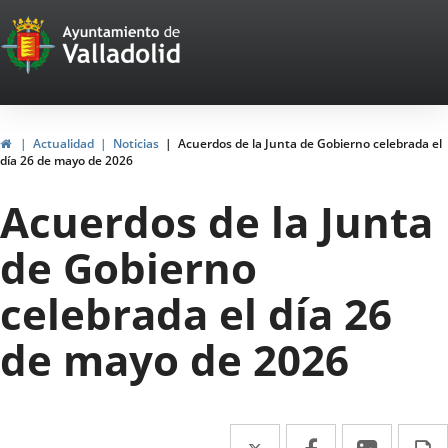
Portal
Saltar al contenido
Web
del
Ayuntamiento
Inicio
Actualidad
Noticias
Acuerdos de la Junta de Gobierno celebrada el
día 26 de mayo de 2026
de
Acuerdos de la Junta
Valladolid
de Gobierno
celebrada el día 26
de mayo de 2026
Twitter
Enlace
Facebook
Enlace
Linke
Enlace
I