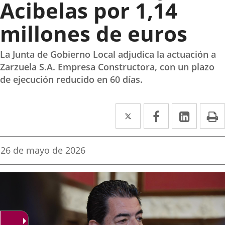
Acibelas por 1,14
millones de euros
La Junta de Gobierno Local adjudica la actuación a
Zarzuela S.A. Empresa Constructora, con un plazo
de ejecución reducido en 60 días.
Twitter
Enlace
Facebook
Enlace
Linke
Enlace
I
a
a
a
una
una
una
Fecha
26 de mayo de 2026
de
aplicación
aplicación
aplica
la
noticia
externa.
externa.
extern