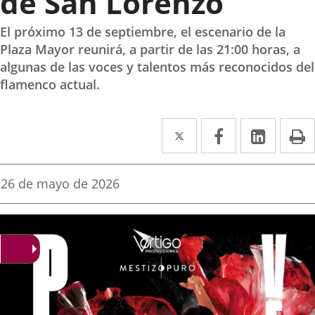
de San Lorenzo
El próximo 13 de septiembre, el escenario de la
Plaza Mayor reunirá, a partir de las 21:00 horas, a
algunas de las voces y talentos más reconocidos del
flamenco actual.
Twitter
Enlace
Facebook
Enlace
Linke
Enlace
I
a
a
a
una
una
una
Fecha
26 de mayo de 2026
de
aplicación
aplicación
aplica
la
noticia
externa.
externa.
extern