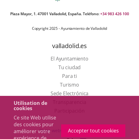
Plaza Mayor, 1. 47001 Valladolid, España. Teléfono:
+34 983 426 100
Copyright 2025 - Ayuntamiento de Valladolid
valladolid.es
El Ayuntamiento
Tu ciudad
Para ti
Este
Turismo
enlace
Enlace
Sede Electrónica
se
a
Transparencia
Utilisation de
cookies
abrirá
una
Participación
Ce site Web utilise
en
aplicación
des cookies pour
una
externa.
Accepter tout cookies
Otras webs del ayuntamiento
améliorer votre
ventana
expérience de