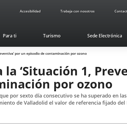
Accesibilidad
Trabaja con nosotros
Contac
Este
En
Para ti
Turismo
Sede Electrónica
enlace
a
se
u
Preventiva’ por un episodio de contaminación por ozono
abrirá
ap
en
ex
 la ‘Situación 1, Prev
una
ventana
minación por ozono
nueva.
que por sexto día consecutivo se ha superado en las
nto de Valladolid el valor de referencia fijado del 