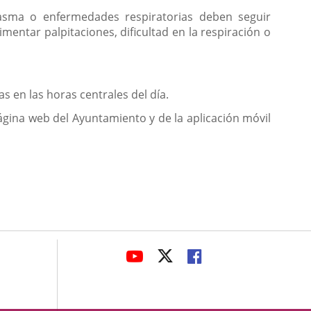
n asma o enfermedades respiratorias deben seguir
ntar palpitaciones, dificultad en la respiración o
as en las horas centrales del día.
página web del Ayuntamiento y de la aplicación móvil
avaHeaderSocial
ENLACE
ENLACE
ENLACE
A
A
A
UNA
UNA
UNA
APLICACIÓN
APLICACIÓN
APLICACIÓN