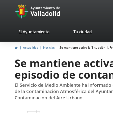
Portal
Saltar al contenido
avaTop
Web
del
Ayuntamiento
valladolid.es
El Ayuntamiento
Tu ciudad
de
Inicio
Actualidad
Noticias
Se mantiene activa la ‘Situación 1, 
Valladolid
Se mantiene activa
episodio de conta
El Servicio de Medio Ambiente ha informado 
de la Contaminación Atmosférica del Ayuntamie
Contaminación del Aire Urbano.