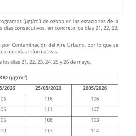
rogramos (µg)/m3 de ozono en las estaciones de la
días consecutivos, en concreto los días 21, 22, 23,
ta por Contaminación del Aire Urbano, por lo que se
ntes medidas informativas.
los días 21, 22, 23, 24, 25 y 26 de mayo.
3
IO (µg/m
)
5/2026
25/05/2026
2605/2026
106
116
106
105
111
107
106
108
103
110
113
114