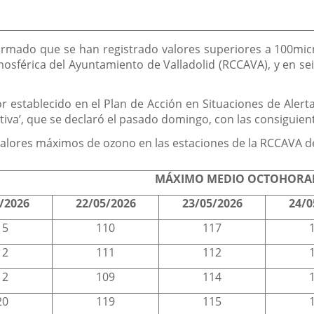
ormado que se han registrado valores superiores a 100mic
férica del Ayuntamiento de Valladolid (RCCAVA), y en seis 
r establecido en el Plan de Acción en Situaciones de Aler
ntiva’, que se declaró el pasado domingo, con las consiguie
valores máximos de ozono en las estaciones de la RCCAVA de 
MÁXIMO MEDIO OCTOHORAR
/2026
22/05/2026
23/05/2026
24/0
15
110
117
12
111
112
12
109
114
20
119
115