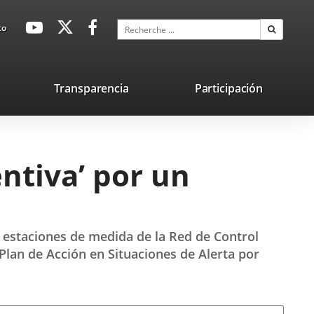
avaHeaderSocial
Enlace
Enlace
Enlace
Recherche
to
Recherch
a
a
a
una
una
una
aplicación
aplicación
aplicación
lace
Transparencia
Participación
externa.
externa.
externa.
na
licación
terna.
entiva’ por un
 estaciones de medida de la Red de Control
Plan de Acción en Situaciones de Alerta por