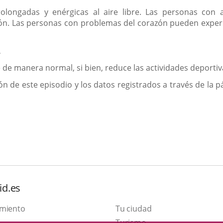
prolongadas y enérgicas al aire libre. Las personas co
. Las personas con problemas del corazón pueden experime
L
re de manera normal, si bien, reduce las actividades deportiv
ón de este episodio y los datos registrados a través de la 
id.es
amiento
Tu ciudad
Este
Turismo