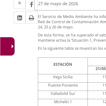
Twitter
Enlace
Facebook
Enlace
Fecha
27 de mayo de 2026
de
a
a
la
LinkedIn
Enlace
Imprimir
una
Descripción
noticia
El Servicio de Medio Ambiente ha inf
una
Red de Control de Contaminación Atmos
a
aplicación
aplicación
24, 25 y 26 de mayo.
una
externa.
externa.
De esta forma, se ha superado el valo
aplicación
mantiene activa la ‘Situación 1, Preve
externa.
En la siguiente tabla se muestran los 
ESTACIÓN
21/05
Vega Sicilia
1
Puente Poniente
1
Valladolid Sur
1
Michelín 1
1