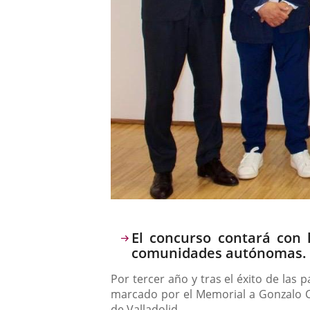
Descripción
El concurso contará con 
comunidades autónomas.
Por tercer año y tras el éxito de las 
marcado por el Memorial a Gonzalo Ce
de Valladolid.