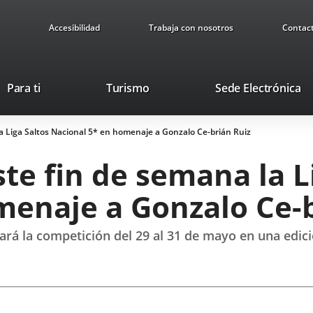
Accesibilidad
Trabaja con nosotros
Contac
Este
En
Para ti
Turismo
Sede Electrónica
enlace
a
se
u
la Liga Saltos Nacional 5* en homenaje a Gonzalo Ce-brián Ruiz
abrirá
ap
en
ex
ste fin de semana la L
una
ventana
menaje a Gonzalo Ce-b
nueva.
gará la competición del 29 al 31 de mayo en una edi