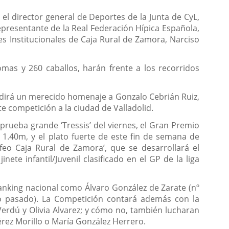
el director general de Deportes de la Junta de CyL,
representante de la Real Federación Hípica Española,
nes Institucionales de Caja Rural de Zamora, Narciso
as y 260 caballos, harán frente a los recorridos
endirá un merecido homenaje a Gonzalo Cebrián Ruiz,
e competición a la ciudad de Valladolid.
prueba grande ‘Tressis’ del viernes, el Gran Premio
e 1.40m, y el plato fuerte de este fin de semana de
eo Caja Rural de Zamora’, que se desarrollará el
e infantil/Juvenil clasificado en el GP de la liga
ranking nacional como Álvaro González de Zarate (nº
ño pasado). La Competición contará además con la
Verdú y Olivia Alvarez; y cómo no, también lucharan
rez Morillo o María González Herrero.