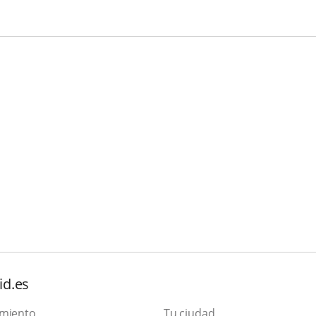
id.es
amiento
Tu ciudad