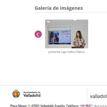
Galería de imágenes
anterior
presenta Liga Saltos Hípica
Número
de
diapositivas:
1
valladol
El Ayunt
Plaza Mayor, 1. 47001 Valladolid, España. Teléfono:
+34 983