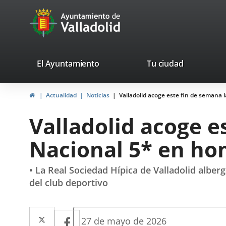
Portal
Saltar al contenido
avaTop
Web
del
Ayuntamiento
valladolid.es
El Ayuntamiento
Tu ciudad
de
Inicio
Actualidad
Noticias
Valladolid acoge este fin de semana 
Valladolid
Valladolid acoge e
Nacional 5* en ho
• La Real Sociedad Hípica de Valladolid alber
del club deportivo
Twitter
Enlace
Facebook
Enlace
Fecha
27 de mayo de 2026