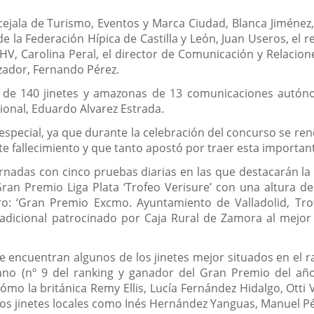
ejala de Turismo, Eventos y Marca Ciudad, Blanca Jiménez, 
e la Federación Hípica de Castilla y León, Juan Useros, el 
RSHV, Carolina Peral, el director de Comunicación y Relacio
izador, Fernando Pérez.
de 140 jinetes y amazonas de 13 comunicaciones autónom
cional, Eduardo Alvarez Estrada.
especial, ya que durante la celebración del concurso se r
e fallecimiento y que tanto apostó por traer esta important
ornadas con cinco pruebas diarias en las que destacarán la 
Gran Premio Liga Plata ‘Trofeo Verisure’ con una altura d
o: ‘Gran Premio Excmo. Ayuntamiento de Valladolid, Trof
cional patrocinado por Caja Rural de Zamora al mejor jinet
se encuentran algunos de los jinetes mejor situados en el 
rano (nº 9 del ranking y ganador del Gran Premio del a
o la británica Remy Ellis, Lucía Fernández Hidalgo, Otti 
los jinetes locales como Inés Hernández Yanguas, Manuel Pé