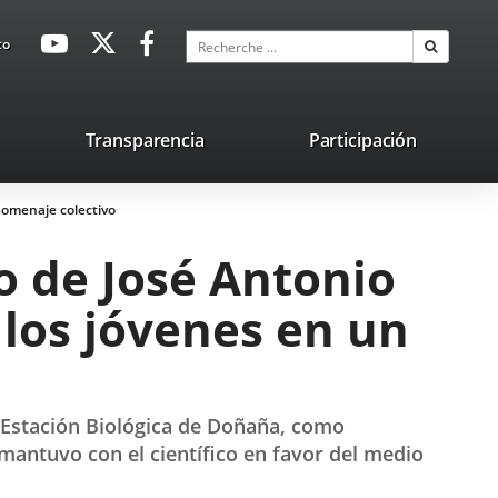
avaHeaderSocial
Enlace
Enlace
Enlace
Recherche
to
Recherch
a
a
a
una
una
una
aplicación
aplicación
aplicación
lace
Transparencia
Participación
externa.
externa.
externa.
na
 homenaje colectivo
licación
terna.
do de José Antonio
los jóvenes en un
a Estación Biológica de Doñaña, como
mantuvo con el científico en favor del medio