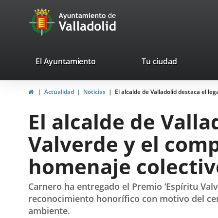
Portal
Saltar al contenido
avaTop
Web
del
Ayuntamiento
valladolid.es
El Ayuntamiento
Tu ciudad
de
Inicio
Actualidad
Noticias
El alcalde de Valladolid destaca el 
Valladolid
El alcalde de Vall
Valverde y el com
homenaje colectiv
Carnero ha entregado el Premio ‘Espíritu Valv
reconocimiento honorífico con motivo del cen
ambiente.