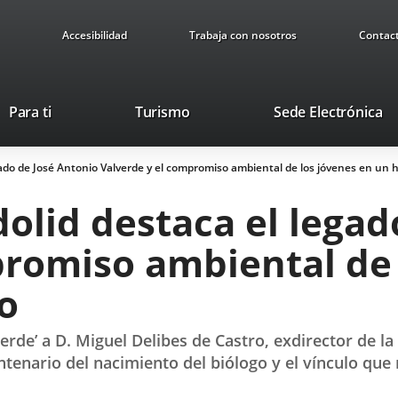
Accesibilidad
Trabaja con nosotros
Contac
Este
En
Para ti
Turismo
Sede Electrónica
enlace
a
se
u
legado de José Antonio Valverde y el compromiso ambiental de los jóvenes en un
abrirá
ap
en
ex
adolid destaca el lega
una
ventana
promiso ambiental de 
nueva.
o
erde’ a D. Miguel Delibes de Castro, exdirector de l
tenario del nacimiento del biólogo y el vínculo que 