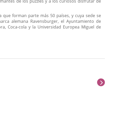
mantes de los puzzles y a los curiosos disfrutar de
la que forman parte más 50 países, y cuya sede se
 marca alemana Ravensburger, el Ayuntamiento de
ora, Coca-cola y la Universidad Europea Miguel de
sigu