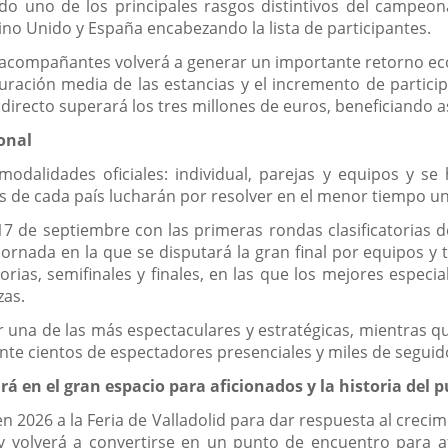
ndo uno de los principales rasgos distintivos del campeo
ino Unido y España encabezando la lista de participantes.
 y acompañantes volverá a generar un importante retorno 
 duración media de las estancias y el incremento de partici
irecto superará los tres millones de euros, beneficiando así
onal
dalidades oficiales: individual, parejas y equipos y se 
os de cada país lucharán por resolver en el menor tiempo un
 de septiembre con las primeras rondas clasificatorias de
ornada en la que se disputará la gran final por equipos y
torias, semifinales y finales, en las que los mejores espe
zas.
r una de las más espectaculares y estratégicas, mientras qu
e cientos de espectadores presenciales y miles de seguid
á en el gran espacio para aficionados y la historia del p
n 2026 a la Feria de Valladolid para dar respuesta al creci
y volverá a convertirse en un punto de encuentro para a