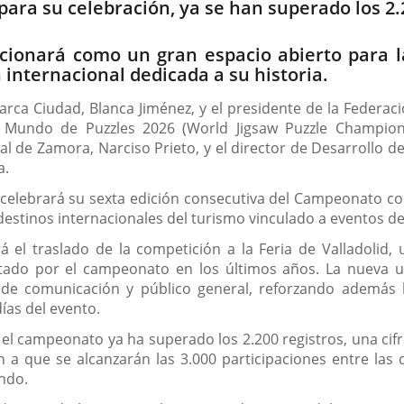
ara su celebración, ya se han superado los 2.2
ncionará como un gran espacio abierto para l
 internacional dedicada a su historia.
rca Ciudad, Blanca Jiménez, y el presidente de la Federaci
Mundo de Puzzles 2026 (World Jigsaw Puzzle Champions
ral de Zamora, Narciso Prieto, y el director de Desarrollo 
a.
 celebrará su sexta edición consecutiva del Campeonato co
destinos internacionales del turismo vinculado a eventos de
á el traslado de la competición a la Feria de Valladolid
ado por el campeonato en los últimos años. La nueva ub
e comunicación y público general, reforzando además la
días del evento.
, el campeonato ya ha superado los 2.200 registros, una cifr
n a que se alcanzarán las 3.000 participaciones entre las 
ndo.