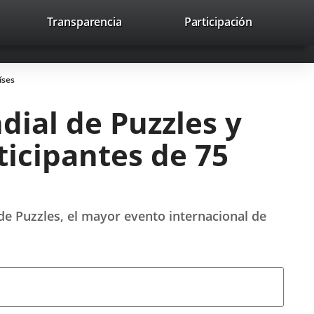
lace
Transparencia
Participación
avaHeaderSocial
Enlace
Enlace
Enlace
Recherche
to
Recherch
a
a
a
a
una
una
una
icación
aplicación
aplicación
aplicación
íses
erna.
externa.
externa.
externa.
dial de Puzzles y
ticipantes de 75
de Puzzles, el mayor evento internacional de