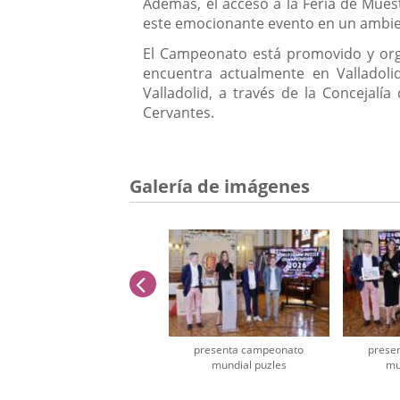
Además, el acceso a la Feria de Muest
este emocionante evento en un ambien
El Campeonato está promovido y orga
encuentra actualmente en Valladoli
Valladolid, a través de la Concejal
Cervantes.
Galería de imágenes
anterior
presenta campeonato
prese
mundial puzles
mu
Número