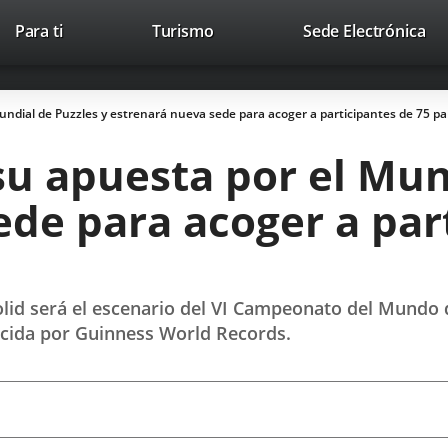
Este
En
Para ti
Turismo
Sede Electrónica
Accesibilidad
Trabaja con nosotros
Contac
enlace
a
se
un
abrirá
apl
Mundial de Puzzles y estrenará nueva sede para acoger a participantes de 75 pa
en
ext
una
su apuesta por el Mun
ventana
nueva.
de para acoger a par
dolid será el escenario del VI Campeonato del Mundo 
ocida por Guinness World Records.