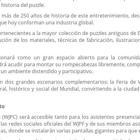
historia del puzzle.
 más de 250 años de historia de este entretenimiento, de
 que hoy conforman una industria global.
ertenecientes a la mayor colección de puzzles antiguos de 
ución de los materiales, técnicas de fabricación, ilustrac
ionará como un gran espacio abierto para la comunidad
rá acudir para montar su rompecabezas libremente, compar
n un ambiente distendido y participativo.
n dos grandes escenarios complementarios: la Feria de Va
al, histórico y social del Mundial, convirtiendo a la ciuda
to
WJPC) será accesible tanto para los asistentes presencia
las redes sociales oficiales del WJPF y de sus miembros asoc
as, donde se instalarán varias pantallas gigantes para que e