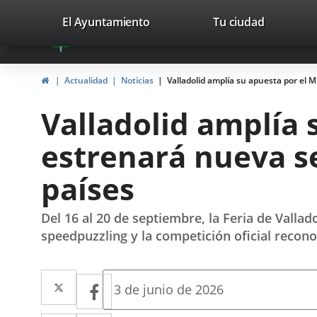
Portal
Saltar al contenido
valladolid.es
El Ayuntamiento
Tu ciudad
avaTop
Web
del
Inicio
Actualidad
Noticias
Valladolid amplía su apuesta por el 
Ayuntamiento
Valladolid amplía 
de
estrenará nueva se
Valladolid
países
Del 16 al 20 de septiembre, la Feria de Valla
speedpuzzling y la competición oficial recon
Twitter
Enlace
Facebook
Enlace
Fecha
3 de junio de 2026
de
a
a
la