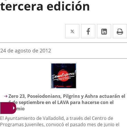
tercera edición
Twitter
Enlace
Facebook
Enlace
Linked
Enlace
P
a
a
a
una
una
una
Fecha
24 de agosto de 2012
de
aplicación
aplicación
aplica
la
noticia
externa.
externa.
extern
Descripción
Zero 23, Poseiodonians, Pilgrins y Ashra actuarán el
6 de septiembre en el LAVA para hacerse con el
premio
El Ayuntamiento de Valladolid, a través del Centro de
Programas Juveniles, convocó el pasado mes de junio el