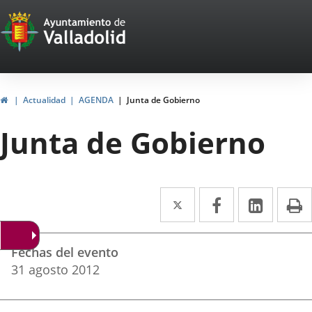
Portal
Jump to content
Web
del
Ayuntamiento
Home
Actualidad
AGENDA
Junta de Gobierno
de
Junta de Gobierno
Valladolid
Twitter
Enlace
Facebook
Enlace
Linked
Enlace
P
a
a
a
Datos
una
una
una
Fechas del evento
del
aplicación
aplicación
aplica
31
agosto
2012
evento
externa.
externa.
extern