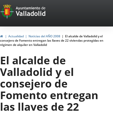
Portal
Jump to content
Web
del
Ayuntamiento
Home
Actualidad
Noticias del AÑO 2008
El alcalde de Valladolid y el
consejero de Fomento entregan las llaves de 22 viviendas protegidas en
de
régimen de alquiler en Valladolid
Valladolid
El alcalde de
Valladolid y el
consejero de
Fomento entregan
las llaves de 22