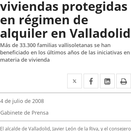
viviendas protegidas
en régimen de
alquiler en Valladolid
Más de 33.300 familias vallisoletanas se han
beneficiado en los últimos años de las iniciativas en
materia de vivienda
Twitter
Enlace
Facebook
Enlace
Linked
Enlace
P
a
a
a
una
una
una
Fecha
4 de julio de 2008
de
aplicación
aplicación
aplica
la
Fuente
Gabinete de Prensa
noticia
externa.
externa.
extern
de
la
Descripción
noticia
El alcalde de Valladolid, Javier León de la Riva, y el consejero