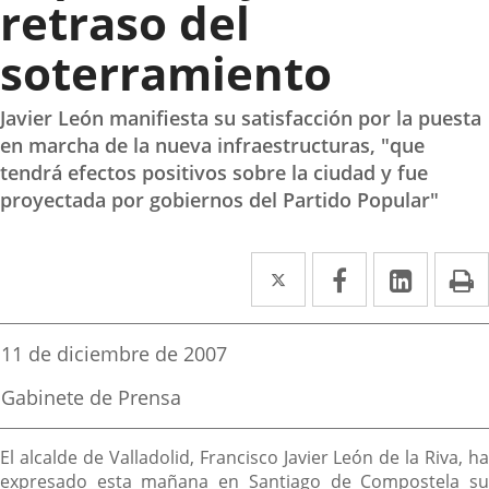
retraso del
soterramiento
Javier León manifiesta su satisfacción por la puesta
en marcha de la nueva infraestructuras, "que
tendrá efectos positivos sobre la ciudad y fue
proyectada por gobiernos del Partido Popular"
Twitter
Enlace
Facebook
Enlace
Linked
Enlace
P
a
a
a
una
una
una
Fecha
11 de diciembre de 2007
de
aplicación
aplicación
aplica
la
Fuente
Gabinete de Prensa
noticia
externa.
externa.
extern
de
la
Descripción
noticia
El alcalde de Valladolid, Francisco Javier León de la Riva, ha
expresado esta mañana en Santiago de Compostela su