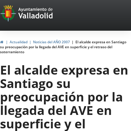
Portal
Jump to content
Web
del
Ayuntamiento
Home
Actualidad
Noticias del AÑO 2007
El alcalde expresa en Santiago
su preocupación por la llegada del AVE en superficie y el retraso del
de
soterramiento
Valladolid
El alcalde expresa en
Santiago su
preocupación por la
llegada del AVE en
superficie y el