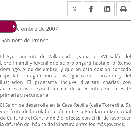
Twitter
Enlace
Facebook
Enlace
Linked
Enlace
P
a
a
a
una
una
una
Fecha
3 de diciembre de 2007
de
aplicación
aplicación
aplica
la
Fuente
Gabinete de Prensa
noticia
externa.
externa.
extern
de
la
Descripción
noticia
El Ayuntamiento de Valladolid organiza el XVI Salón del
Libro Infantil y Juvenil que se prolongará hasta el próximo
domingo, 9 de diciembre, y que en esta edición concede
especial protagonismo a las figuras del narrador y del
ilustrador. El programa incluye diversas charlas con
autores a las que asistirán más de setecientos escolares de
primaria y secundaria.
El Salón se desarrolla en la Casa Revilla (calle Torrecilla, 5),
y es fruto de la colaboración entre la Fundación Municipal
de Cultura y el Centro de Bibliotecas con el fin de favorecer
la difusión del hábito de la lectura entre los más jóvenes.