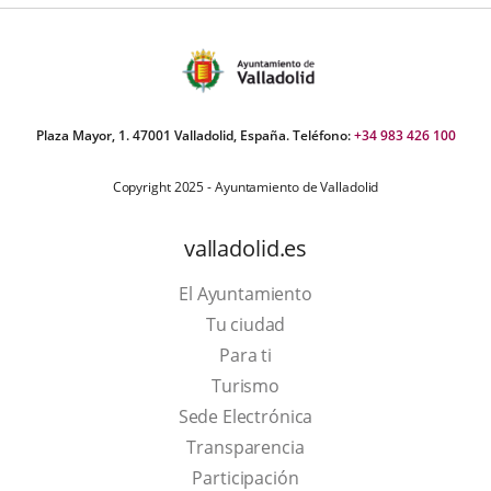
Plaza Mayor, 1. 47001 Valladolid, España. Teléfono:
+34 983 426 100
Copyright 2025 - Ayuntamiento de Valladolid
valladolid.es
El Ayuntamiento
Tu ciudad
Para ti
This
Turismo
link
Link
Sede Electrónica
will
to
Transparencia
open
external
Participación