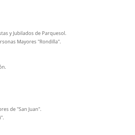
stas y Jubilados de Parquesol.
rsonas Mayores "Rondilla".
ón.
res de "San Juan".
".