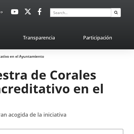
avaHeaderSocial
Link
Link
Link
Search
to
Search
to
to
to
external
external
external
application.
application.
application.
nk
Transparencia
Participación
ternal
itativo en el Ayuntamiento
plication.
estra de Corales
creditativo en el
an acogida de la iniciativa