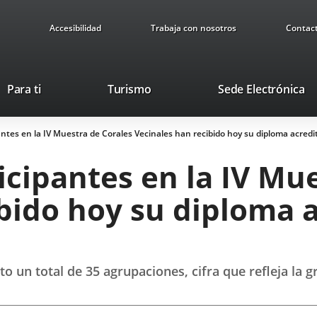
Accesibilidad
Trabaja con nosotros
Contac
This
Li
Para ti
Turismo
Sede Electrónica
link
to
will
ex
antes en la IV Muestra de Corales Vecinales han recibido hoy su diploma acred
open
ap
in
icipantes en la IV Mu
a
pop-
bido hoy su diploma a
up
window.
o un total de 35 agrupaciones, cifra que refleja la gr