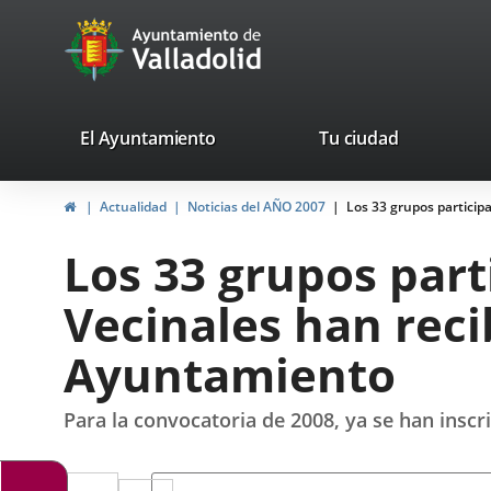
Portal
Jump to content
avaTop
Web
del
Ayuntamiento
valladolid.es
El Ayuntamiento
Tu ciudad
de
Home
Actualidad
Noticias del AÑO 2007
Los 33 grupos particip
Valladolid
Los 33 grupos part
Vecinales han reci
Ayuntamiento
Para la convocatoria de 2008, ya se han inscrit
Twitter
Enlace