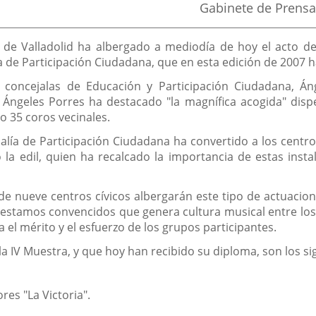
Fuente
Gabinete de Prensa
de
la
noticia
 de Valladolid ha albergado a mediodía de hoy el acto d
ía de Participación Ciudadana, que en esta edición de 2007 
s concejalas de Educación y Participación Ciudadana, Á
 Ángeles Porres ha destacado "la magnífica acogida" disp
o 35 coros vecinales.
jalía de Participación Ciudadana ha convertido a los centro
 la edil, quien ha recalcado la importancia de estas inst
de nueve centros cívicos albergarán este tipo de actuacione
tamos convencidos que genera cultura musical entre los val
el mérito y el esfuerzo de los grupos participantes.
 IV Muestra, y que hoy han recibido su diploma, son los si
es "La Victoria".