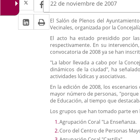
Facebook
Enlace
Fecha
22 de noviembre de 2007
de
a
a
la
Linkedin
Enlace
Print
una
Descripción
noticia
El Salón de Plenos del Ayuntamiento
una
Vecinales, organizada por la Concejal
a
aplicación
aplicación
El acto ha estado presidido por la
una
externa.
externa.
respectivamente. En su intervención,
aplicación
convocatoria de 2008 ya se han inscrit
externa.
"La labor llevada a cabo por la Conce
dinámicos de la ciudad", ha señalado
actividades lúdicas y asociativas.
En la edición de 2008, los escenarios 
mayor número de personas, "porque es
de Educación, al tiempo que destacaba 
Los grupos que han tomado parte en la
Agrupación Coral "La Enseñanza.
Coro del Centro de Personas Mayor
Agrupación Coral "Castilla".