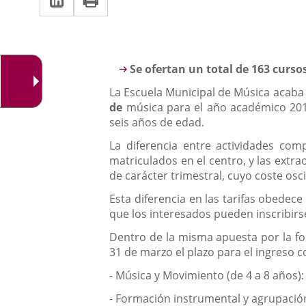
una
a
aplicación
aplicación
una
externa.
externa.
aplicación
Descripción
Se ofertan un total de 163 curs
externa.
La Escuela Municipal de Música acab
de
música para el año académico 201
seis años de edad.
La diferencia entre actividades com
matriculados en el centro, y las extr
de carácter trimestral, cuyo coste osci
Esta diferencia en las tarifas obedec
que los interesados pueden inscribir
Dentro de la misma apuesta por la fo
31 de marzo el plazo para el ingreso 
- Música y Movimiento (de 4 a 8 años):
- Formación instrumental y agrupació