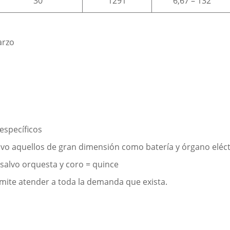
30
1291
6,67 – 132
arzo
específicos
alvo aquellos de gran dimensión como batería y órgano eléct
salvo orquesta y coro = quince
mite atender a toda la demanda que exista.