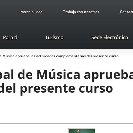
Accesibilidad
Trabaja con nosotros
Contac
This
Li
Para ti
Turismo
Sede Electrónica
link
to
will
ex
e Música aprueba las actividades complementarias del presente curso
open
ap
in
al de Música aprueba
a
pop-
el presente curso
up
window.