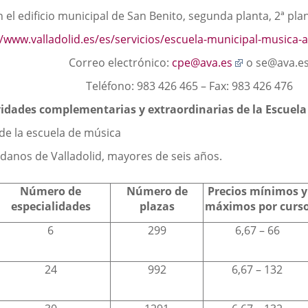
l edificio municipal de San Benito, segunda planta, 2ª plant
//www.valladolid.es/es/servicios/escuela-municipal-musica-
Enlace
Correo electrónico:
cpe@ava.es
o se@ava.e
a
Teléfono: 983 426 465 – Fax: 983 426 476
una
aplicación
idades complementarias y extraordinarias de la Escuela
externa.
 de la escuela de música
danos de Valladolid, mayores de seis años.
Número de
Número de
Precios mínimos y
especialidades
plazas
máximos por curs
6
299
6,67 – 66
24
992
6,67 – 132