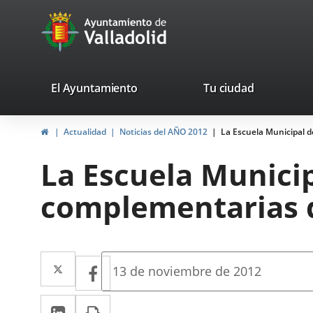
Portal
Jump to content
avaTop
Web
del
Ayuntamiento
valladolid.es
El Ayuntamiento
Tu ciudad
de
Home
Actualidad
Noticias del AÑO 2012
La Escuela Municipal d
Valladolid
La Escuela Municip
complementarias d
Twitter
Enlace
Facebook
Enlace
Fecha
13 de noviembre de 2012
de
a
a
la
Linkedin
Enlace
Print
una
noticia