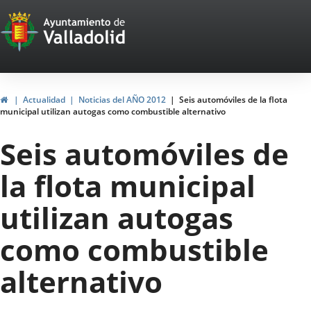
Portal
Jump to content
Web
del
Ayuntamiento
Home
Actualidad
Noticias del AÑO 2012
Seis automóviles de la flota
municipal utilizan autogas como combustible alternativo
de
Seis automóviles de
Valladolid
la flota municipal
utilizan autogas
como combustible
alternativo