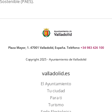
Sostenible (PAES).
Plaza Mayor, 1. 47001 Valladolid, España. Teléfono:
+34 983 426 100
Copyright 2025 - Ayuntamiento de Valladolid
valladolid.es
El Ayuntamiento
Tu ciudad
Para ti
This
Turismo
link
Link
Sede Electrónica