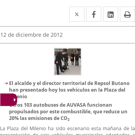
Twitter
Enlace
Facebook
Enlace
Linked
Enlace
P
a
a
a
una
una
una
Fecha
12 de diciembre de 2012
de
aplicación
aplicación
aplica
la
noticia
externa.
externa.
extern
Descripción
El alcalde y el director territorial de Repsol Butano
han presentado hoy los vehículos en la Plaza del
Milenio
Otros 103 autobuses de AUVASA funcionan
propulsados por este combustible, que reduce un
20% las emisiones de CO
2
La Plaza del Milenio ha sido escenario esta mañana de la