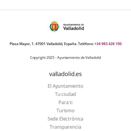
Plaza Mayor, 1. 47001 Valladolid, España. Teléfono:
+34 983 426 100
Copyright 2025 - Ayuntamiento de Valladolid
valladolid.es
El Ayuntamiento
Tu ciudad
Para ti
This
Turismo
link
Link
Sede Electrónica
will
to
Transparencia