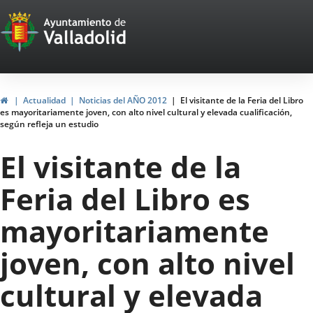
Portal
Jump to content
Web
del
Ayuntamiento
Home
Actualidad
Noticias del AÑO 2012
El visitante de la Feria del Libro
es mayoritariamente joven, con alto nivel cultural y elevada cualificación,
de
según refleja un estudio
Valladolid
El visitante de la
Feria del Libro es
mayoritariamente
joven, con alto nivel
cultural y elevada