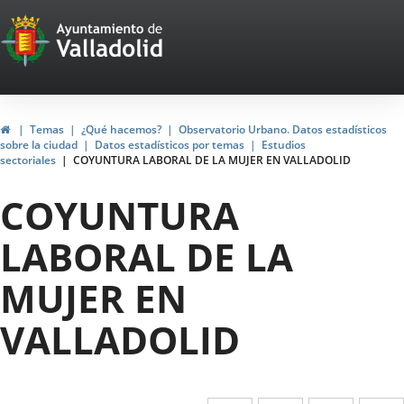
Portal
Jump to content
Web
del
Ayuntamiento
Home
Temas
¿Qué hacemos?
Observatorio Urbano. Datos estadísticos
sobre la ciudad
Datos estadísticos por temas
Estudios
de
sectoriales
COYUNTURA LABORAL DE LA MUJER EN VALLADOLID
Valladolid
COYUNTURA
LABORAL DE LA
MUJER EN
VALLADOLID