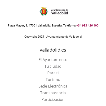
Plaza Mayor, 1. 47001 Valladolid, España. Teléfono:
+34 983 426 100
Copyright 2025 - Ayuntamiento de Valladolid
valladolid.es
El Ayuntamiento
Tu ciudad
Para ti
This
Turismo
link
Link
Sede Electrónica
will
to
Transparencia
open
external
Participación
in
application.