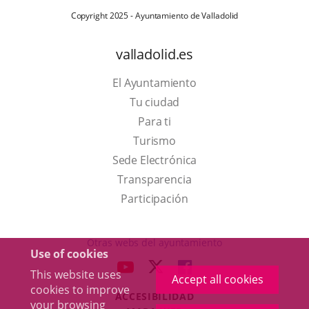
Copyright 2025 - Ayuntamiento de Valladolid
valladolid.es
El Ayuntamiento
Tu ciudad
Para ti
This
Turismo
link
Link
Sede Electrónica
will
to
Transparencia
open
external
Participación
in
application.
a
Otras webs del ayuntamiento
Use of cookies
pop-
aderSocial
LINK
LINK
LINK
This website uses
up
Accept all cookies
TO
TO
TO
cookies to improve
window.
ACCESIBILIDAD
EXTERNAL
EXTERNAL
EXTERNAL
your browsing