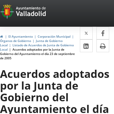
Portal
Jump to content
Web
del
Twitter
Enlace
Fa
Enl
Ayuntamiento
Home
El Ayuntamiento
Corporación Municipal
a
a
Órganos de Gobierno
Junta de Gobierno
de
Linkedin
Enlace
Pri
Local
Listado de Acuerdos de Junta de Gobierno
una
un
Local
Acuerdos adoptados por la Junta de
a
Valladolid
Gobierno del Ayuntamiento el día 23 de septiembre
aplicació
apl
de 2005
una
externa.
ext
aplicaci
Acuerdos adoptados
externa.
por la Junta de
Gobierno del
Ayuntamiento el día