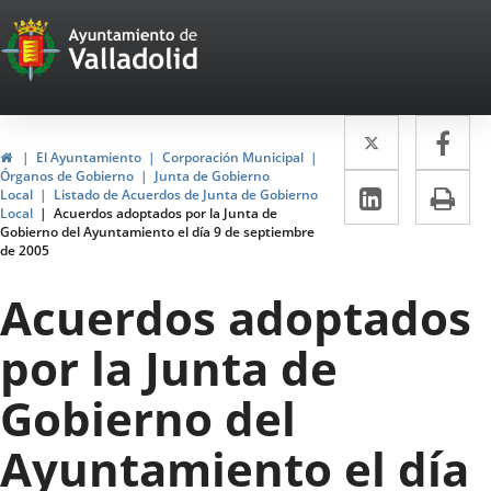
Portal
Jump to content
Web
del
Twitter
Enlace
Fa
Enl
Ayuntamiento
Home
El Ayuntamiento
Corporación Municipal
a
a
Órganos de Gobierno
Junta de Gobierno
de
Linkedin
Enlace
Pri
Local
Listado de Acuerdos de Junta de Gobierno
una
un
Local
Acuerdos adoptados por la Junta de
a
Valladolid
Gobierno del Ayuntamiento el día 9 de septiembre
aplicació
apl
de 2005
una
externa.
ext
aplicaci
Acuerdos adoptados
externa.
por la Junta de
Gobierno del
Ayuntamiento el día