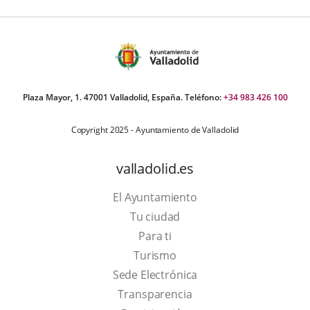
Plaza Mayor, 1. 47001 Valladolid, España. Teléfono:
+34 983 426 100
Copyright 2025 - Ayuntamiento de Valladolid
valladolid.es
El Ayuntamiento
Tu ciudad
Para ti
This
Turismo
link
Link
Sede Electrónica
will
to
Transparencia