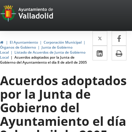
Portal
Jump to content
Web
del
Twitter
Enlace
Fa
Enl
Ayuntamiento
Home
El Ayuntamiento
Corporación Municipal
a
a
Órganos de Gobierno
Junta de Gobierno
de
Linkedin
Enlace
Pri
Local
Listado de Acuerdos de Junta de Gobierno
una
un
Local
Acuerdos adoptados por la Junta de
a
Valladolid
Gobierno del Ayuntamiento el día 8 de abril de 2005
aplicació
apl
una
externa.
ext
Acuerdos adoptados
aplicaci
por la Junta de
externa.
Gobierno del
Ayuntamiento el día