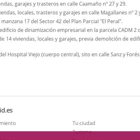
ndas, garajes y trasteros en calle Caamaño nº 27 y 29.
ndas, locales, trasteros y garajes en calle Magallanes nº 2 y
manzana 17 del Sector 42 del Plan Parcial "El Peral".
dificio de dinamización empresarial en la parcela CADM 2 de
e 14 viviendas, locales y garajes, previa demolición de edif
el Hospital Viejo (cuerpo central), sito en calle Sanz y Forés
id.es
amiento
Tu ciudad
This
Turismo