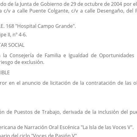
do de la Junta de Gobierno de 29 de octubre de 2004 por el
la c/v a calle Puente Colgante, c/v a calle Desengaño, de
U.E. 168 "Hospital Campo Grande".
e II, nº 4-6.
TAR SOCIAL
n la Consejería de Familia e Igualdad de Oportunidades d
iesgo de exclusión.
IBLE
or en el anuncio de licitación de la contratación de las o
n de Puestos de Trabajo, derivada de la inclusión del pu
ricana de Narración Oral Escénica "La Isla de las Voces V".
rio del ciclo "Voces de Pasión V".