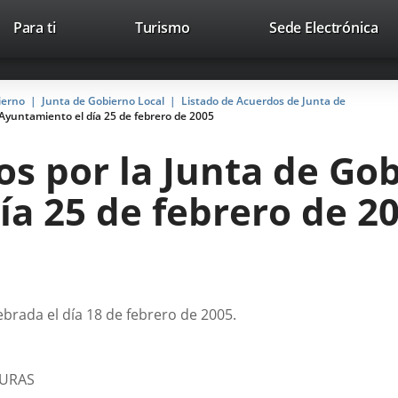
This
Li
Para ti
Turismo
Sede Electrónica
Accesibilidad
Trabaja con nosotros
Contac
link
to
will
ext
open
app
ierno
Junta de Gobierno Local
Listado de Acuerdos de Junta de
in
Ayuntamiento el día 25 de febrero de 2005
a
pop-
s por la Junta de Gob
up
window.
a 25 de febrero de 2
ebrada el día 18 de febrero de 2005.
TURAS