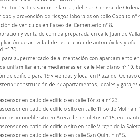
 Sector 16 "Los Santos-Pilarica", del Plan General de Orden
idad y prevención de riesgos laborales en calle Cobalto nº 4
ación de vehículos en Paseo del Cementerio nº 8.
oración y venta de comida preparada en calle Juan de Vallad
liación de actividad de reparación de automóviles y oficin
d nº 70.
s para supermercado de alimentación con aparcamiento en 
a unifamiliar entre medianeras en calle Meridiano nº 19, b
 de edificio para 19 viviendas y local en Plaza del Ochavo c/
erior construcción de 27 apartamentos, locales y garajes en 
ascensor en patio de edificio en calle Tórtola nº 23.
scensor en patio de edificio sito en calle Tirso de Molina nº
ión del inmueble sito en Acera de Recoletos nº 15, en cuanto
scensor en patio de edificio sito en calle Virgen de la Saleta
scensor en patio de edificio en calle San Quintín nº 5.