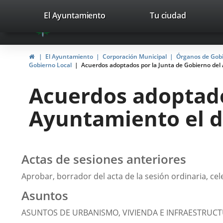
Portal
Jump to content
valladolid.es
El Ayuntamiento
Tu ciudad
avaTop
Web
del
Home
El Ayuntamiento
Corporación Municipal
Órganos de Gob
Ayuntamiento
Gobierno Local
Acuerdos adoptados por la Junta de Gobierno del 
de
Acuerdos adoptado
Valladolid
Ayuntamiento el dí
Actas de sesiones anteriores
Aprobar, borrador del acta de la sesión ordinaria, cel
Asuntos
ASUNTOS DE URBANISMO, VIVIENDA E INFRAESTRUC